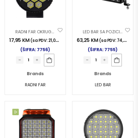
RADNI FAR OKRUGLI 10LED SA TREPTAČEM 9-80V
LED BAR SA POZICIJOM DRL RGB 10-30V 20LED 60W 347x40x38mm FL1
17,95
KM
63,25
KM
(sa PDV:
21,00
KM
)
(sa PDV:
74,00
KM
)
(ŠIFRA: 7756)
(ŠIFRA: 7755)
Brands
Brands
RADNI FAR
LED BAR