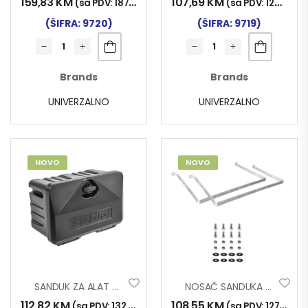
159,83
KM
107,69
KM
(sa PDV:
187,00
KM
)
(sa PDV:
126,00
K
(ŠIFRA: 9720)
(ŠIFRA: 9719)
Brands
Brands
UNIVERZALNO
UNIVERZALNO
NOVO
NOVO
SANDUK ZA ALAT STABILO 51x34x30
NOSAČ SANDUKA ZA ALAT U4 2/1 1100mm
112,82
KM
108,55
KM
(sa PDV:
132,00
KM
)
(sa PDV:
127,00
K