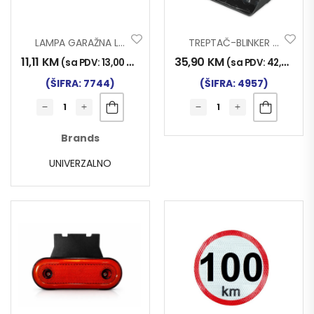
LAMPA GARAŽNA LED 6F LA-KMR USB PUNJAČ
TREPTAČ-BLINKER 6/1 LED SA NOSAČEM CRVENO-PLAVI
11,11
KM
35,90
KM
(sa PDV:
13,00
KM
)
(sa PDV:
42,00
KM
)
(ŠIFRA: 7744)
(ŠIFRA: 4957)
Brands
UNIVERZALNO