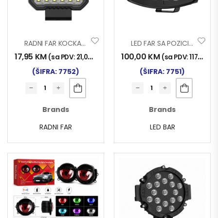
RADNI FAR KOCKA 36LED 36W FS1
LED FAR SA POZICIJOM DRL+TREPTAČ OVALNI 9-80V 60W FHS9
17,95
KM
100,00
KM
(sa PDV:
21,00
KM
)
(sa PDV:
117,00
K
(ŠIFRA: 7752)
(ŠIFRA: 7751)
Brands
Brands
RADNI FAR
LED BAR