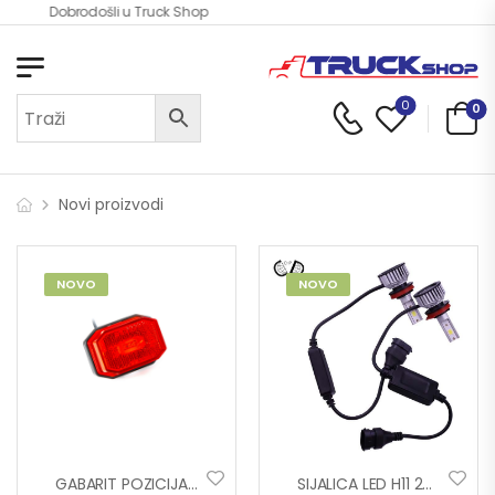
Dobrodošli u Truck Shop
0
0
Novi proizvodi
NOVO
NOVO
GABARIT POZICIJA FT-001 65×42 LED CRV.
SIJALICA LED H11 24V/30W 2/1