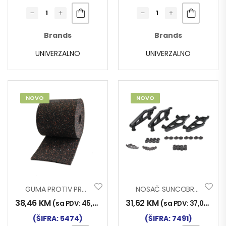
Brands
Brands
UNIVERZALNO
UNIVERZALNO
NOVO
NOVO
GUMA PROTIV PROKLIZAVANJA PALETE 6x250x5000mm
NOSAČ SUNCOBRANA MAN TG-X USKI
38,46
KM
31,62
KM
(sa PDV:
45,00
KM
)
(sa PDV:
37,00
KM
)
(ŠIFRA: 5474)
(ŠIFRA: 7491)