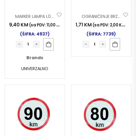
MARKER LAMPA L0407 LED SM
OGRANIČENJE BRZINE FLUO 100 120mm
9,40
KM
1,71
KM
(sa PDV:
11,00
KM
)
(sa PDV:
2,00
KM
)
(ŠIFRA: 4937)
(ŠIFRA: 7739)
Brands
UNIVERZALNO