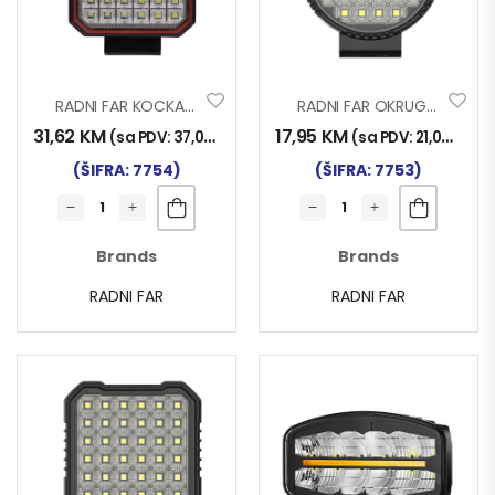
RADNI FAR KOCKA 36LED 36W+TREPTAČ FSS
RADNI FAR OKRUGLI 32LED 32W FR1
31,62
KM
17,95
KM
(sa PDV:
37,00
KM
)
(sa PDV:
21,00
KM
)
(ŠIFRA: 7754)
(ŠIFRA: 7753)
Brands
Brands
RADNI FAR
RADNI FAR