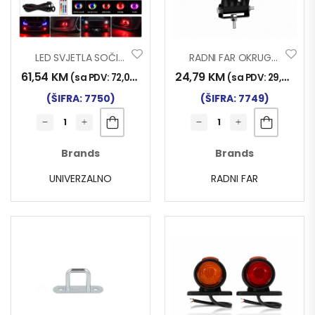
LED SVJETLA SOČIVA-OČI RGB SET 2/1 12-24V
RADNI FAR OKRUGLI 17LED 51W 17.7×5.7cm CRNI
61,54
KM
24,79
KM
(sa PDV:
72,00
KM
)
(sa PDV:
29,00
KM
)
(ŠIFRA: 7750)
(ŠIFRA: 7749)
Brands
Brands
UNIVERZALNO
RADNI FAR