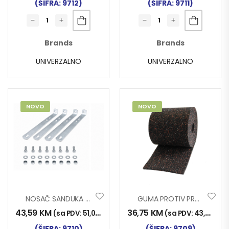
(ŠIFRA: 9712)
(ŠIFRA: 9711)
Brands
Brands
UNIVERZALNO
UNIVERZALNO
NOVO
NOVO
NOSAČ SANDUKA ZA ALAT L5 4/1 35x320mm
GUMA PROTIV PROKLIZAVANJA PALETE 3x150x13600mm
43,59
KM
36,75
KM
(sa PDV:
51,00
KM
)
(sa PDV:
43,00
KM
)
(ŠIFRA: 9710)
(ŠIFRA: 9709)