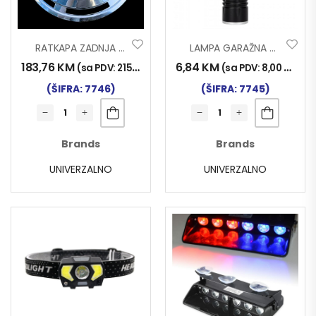
RATKAPA ZADNJA UNIVERZALNA 22.5 INOX
LAMPA GARAŽNA MAGNETNA LED LA-KMR8 USB PUNJAČ
183,76
KM
6,84
KM
(sa PDV:
215,00
KM
)
(sa PDV:
8,00
KM
)
(ŠIFRA: 7746)
(ŠIFRA: 7745)
Brands
Brands
UNIVERZALNO
UNIVERZALNO