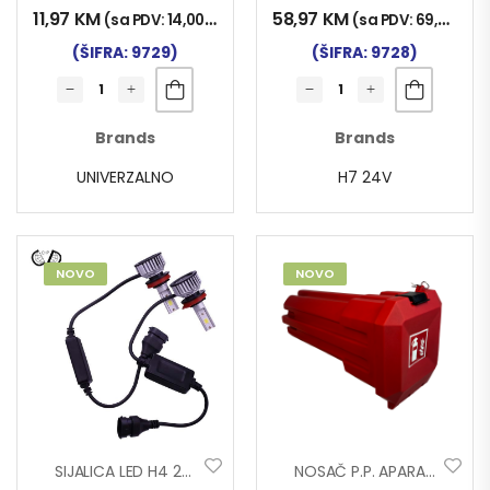
11,97
KM
58,97
KM
(sa PDV:
14,00
KM
)
(sa PDV:
69,00
KM
)
(ŠIFRA: 9729)
(ŠIFRA: 9728)
Brands
Brands
UNIVERZALNO
H7 24V
NOVO
NOVO
SIJALICA LED H4 24V/30W 2/1
NOSAČ P.P. APARATA STABILO 6kg