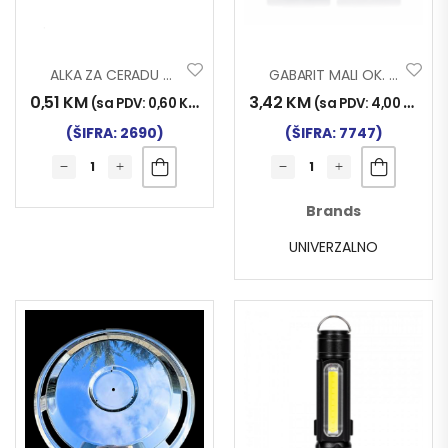
ALKA ZA CERADU KVADRATNA 20mm
GABARIT MALI OK. 3F LED CRV/ŽUT
0,51
KM
3,42
KM
(sa PDV:
0,60
KM
)
(sa PDV:
4,00
KM
)
(ŠIFRA: 2690)
(ŠIFRA: 7747)
Brands
UNIVERZALNO