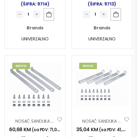
(ŠIFRA: 9714)
(ŠIFRA: 9713)
Brands
Brands
UNIVERZALNO
UNIVERZALNO
NOVO
NOVO
NOSAČ SANDUKA ZA ALAT L7 4/1 35x1100mm
NOSAČ SANDUKA ZA ALAT L6 4/1 35x260mm
60,68
KM
35,04
KM
(sa PDV:
71,00
KM
)
(sa PDV:
41,00
KM
)