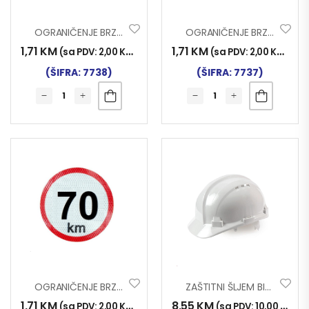
OGRANIČENJE BRZINE FLUO 90 120mm
OGRANIČENJE BRZINE FLUO 80 120mm
1,71
KM
1,71
KM
(sa PDV:
2,00
KM
)
(sa PDV:
2,00
KM
)
(ŠIFRA: 7738)
(ŠIFRA: 7737)
OGRANIČENJE BRZINE FLUO 70 120mm
ZAŠTITNI ŠLJEM BIJELI
1,71
KM
8,55
KM
(sa PDV:
2,00
KM
)
(sa PDV:
10,00
KM
)