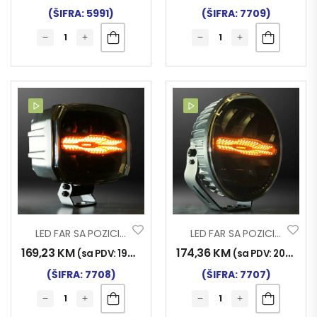
(ŠIFRA: 5991)
(ŠIFRA: 7709)
LED FAR SA POZICIJOM DRL+TREPTAČ KVADRATNI 10-30V 100W SHARK
LED FAR SA POZICIJOM DRL+TREPTAČ OKRUGLI 10-30V 100W SHARK
169,23
KM
174,36
KM
(sa PDV:
198,00
KM
)
(sa PDV:
204,00
K
(ŠIFRA: 7708)
(ŠIFRA: 7707)