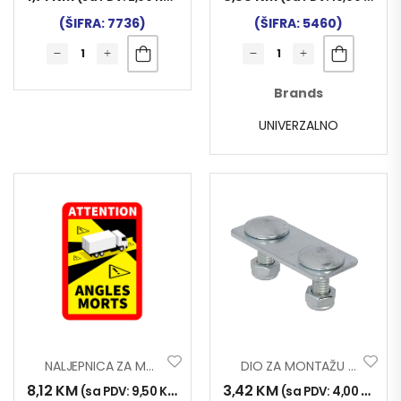
(ŠIFRA: 7736)
(ŠIFRA: 5460)
Brands
UNIVERZALNO
NALJEPNICA ZA MRTVI UGAO 250mmX170mm MAGNETNA
DIO ZA MONTAŽU ŠPANERA CERADE
8,12
KM
3,42
KM
(sa PDV:
9,50
KM
)
(sa PDV:
4,00
KM
)