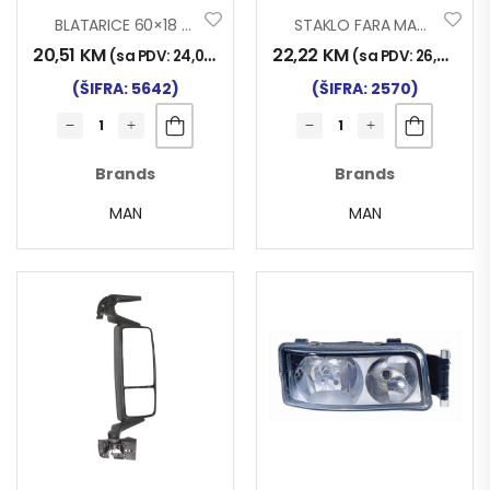
BLATARICE 60×18 MAN
STAKLO FARA MAN TG-A LIJEVO
20,51
KM
22,22
KM
(sa PDV:
24,00
KM
)
(sa PDV:
26,00
KM
)
(ŠIFRA: 5642)
(ŠIFRA: 2570)
Brands
Brands
MAN
MAN