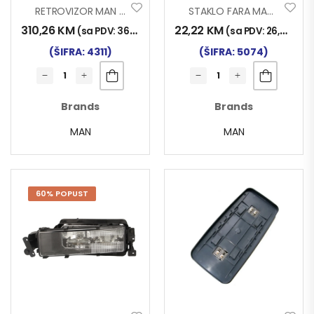
RETROVIZOR MAN TG-X DES.
STAKLO FARA MAN TG-A DESNO
310,26
KM
22,22
KM
(sa PDV:
363,00
KM
)
(sa PDV:
26,00
KM
)
(ŠIFRA: 4311)
(ŠIFRA: 5074)
Brands
Brands
MAN
MAN
60% POPUST