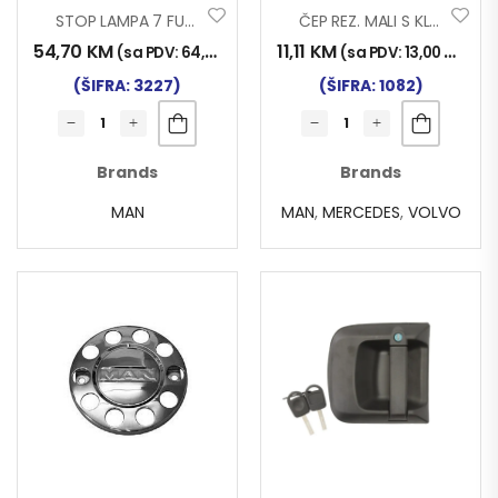
STOP LAMPA 7 FUNK AMP BOČNI
ČEP REZ. MALI S KLJUČEM
54,70
KM
11,11
KM
(sa PDV:
64,00
KM
)
(sa PDV:
13,00
KM
)
(ŠIFRA: 3227)
(ŠIFRA: 1082)
Brands
Brands
MAN
MAN
,
MERCEDES
,
VOLVO