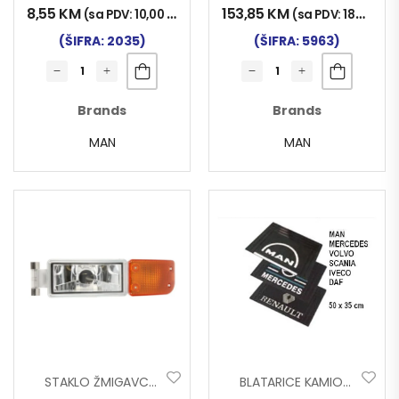
8,55
KM
153,85
KM
(sa PDV:
10,00
KM
)
(sa PDV:
180,00
K
(ŠIFRA: 2035)
(ŠIFRA: 5963)
Brands
Brands
MAN
MAN
STAKLO ŽMIGAVCA MAN TG-A L
BLATARICE KAMION MALE TR