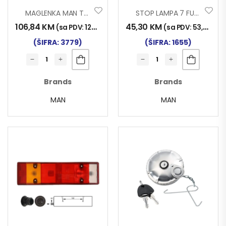
MAGLENKA MAN TG-X L
STOP LAMPA 7 FUNK RAV.
106,84
KM
45,30
KM
(sa PDV:
125,00
KM
)
(sa PDV:
53,00
KM
)
(ŠIFRA: 3779)
(ŠIFRA: 1655)
Brands
Brands
MAN
MAN