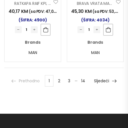
RATKAPA RAIF KPL MAN
BRAVA VRATA MAN TG-A/TG-X/TG-S/TG-L LIJEVA
40,17
KM
45,30
KM
(sa PDV:
47,00
KM
)
(sa PDV:
53,00
KM
)
(ŠIFRA: 4900)
(ŠIFRA: 4034)
Brands
Brands
MAN
MAN
…
Prethodno
1
2
3
14
Sljedeći