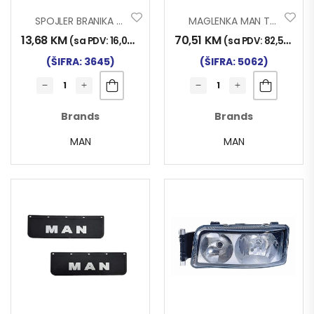
SPOJLER BRANIKA MAN TGX TKZ. GOLUB LIJ.
MAGLENKA MAN TG-A TR BIJELA LIJEVA
13,68
KM
70,51
KM
(sa PDV:
16,00
KM
)
(sa PDV:
82,50
KM
)
(ŠIFRA: 3645)
(ŠIFRA: 5062)
Brands
Brands
MAN
MAN