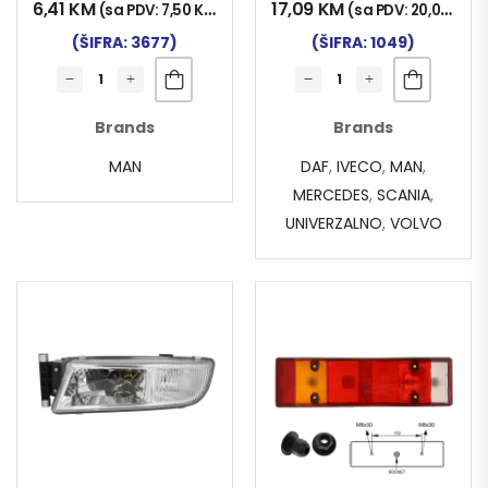
6,41
KM
17,09
KM
(sa PDV:
7,50
KM
)
(sa PDV:
20,00
KM
)
(ŠIFRA: 3677)
(ŠIFRA: 1049)
Brands
Brands
MAN
DAF
,
IVECO
,
MAN
,
MERCEDES
,
SCANIA
,
UNIVERZALNO
,
VOLVO