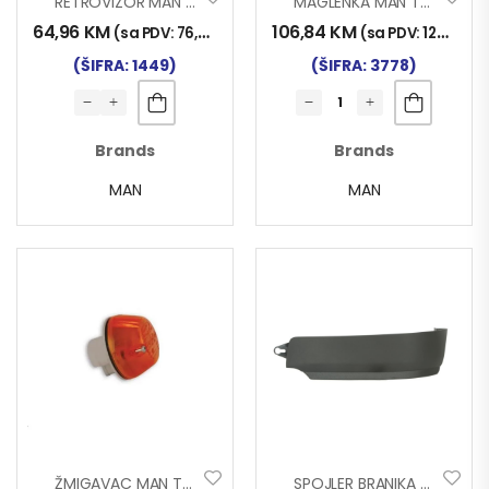
RETROVIZOR MAN 2000
MAGLENKA MAN TG-X D
64,96
KM
106,84
KM
(sa PDV:
76,00
KM
)
(sa PDV:
125,00
K
(ŠIFRA: 1449)
(ŠIFRA: 3778)
Brands
Brands
MAN
MAN
ŽMIGAVAC MAN TG-A BOČNI ŽUTI
SPOJLER BRANIKA MAN TGS TKZ. GOLUB LIJ