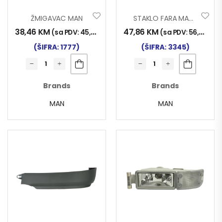
ŽMIGAVAC MAN
STAKLO FARA MAN TG-X D
38,46
KM
47,86
KM
(sa PDV:
45,00
KM
)
(sa PDV:
56,00
KM
)
(ŠIFRA: 1777)
(ŠIFRA: 3345)
Brands
Brands
MAN
MAN