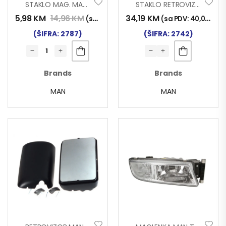
STAKLO MAG. MAN 2000 D
STAKLO RETROVIZORA TG-A 2004
5,98
KM
14,96
KM
34,19
KM
(sa PDV:
7,00
KM
)
(sa PDV:
40,00
KM
)
(ŠIFRA: 2787)
(ŠIFRA: 2742)
Brands
Brands
MAN
MAN