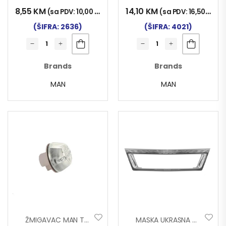
8,55
KM
14,10
KM
(sa PDV:
10,00
KM
)
(sa PDV:
16,50
KM
)
(ŠIFRA: 2636)
(ŠIFRA: 4021)
Brands
Brands
MAN
MAN
ŽMIGAVAC MAN TG-A BOČNI BIJ.
MASKA UKRASNA CHROM MAN TG-X