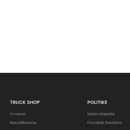
TRUCK SHOP
POLITIKE
O nama
Načini Naplate
Narudžbenice
Povratak Sredstva