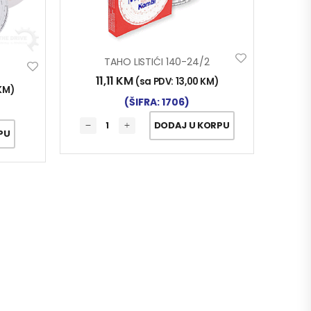
TAHO LISTIĆI 140-24/2
11,11
KM
(sa PDV:
13,00
KM
)
KM
)
(ŠIFRA: 1706)
DODAJ U KORPU
PU