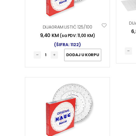
DI
DIJAGRAM LISTIĆ 125/100
6
9,40
KM
(sa PDV:
11,00
KM
)
(ŠIFRA: 1122)
DODAJ U KORPU