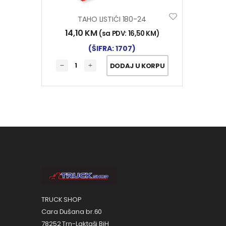
TAHO LISTIĆI 180-24
14,10
KM
(sa PDV:
16,50
KM
)
(ŠIFRA: 1707)
DODAJ U KORPU
TRUCK SHOP
Cara Dušana br.60
78252 Trn-Laktaši BiH