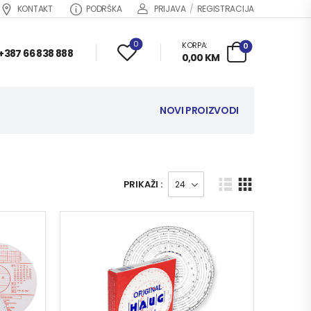
KONTAKT
PODRŠKA
PRIJAVA
/
REGISTRACIJA
0
KORPA:
0
+387 66 838 888
0,00
KM
NOVI PROIZVODI
PRIKAŽI :