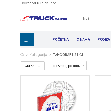
Dobrodošli u Truck Shop
POČETNA
O NAMA
PROIZV
Kategorije
TAHOGRAF LISTIĆI
CIJENA