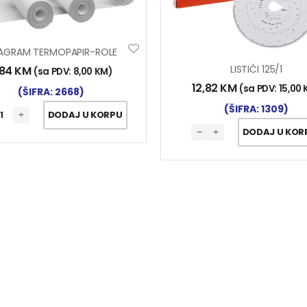
JAGRAM TERMOPAPIR-ROLE
LISTIĆI 125/1
,84
KM
(sa PDV:
8,00
KM
)
12,82
KM
(sa PDV:
15,00
(ŠIFRA: 2668)
(ŠIFRA: 1309)
DODAJ U KORPU
DODAJ U KOR