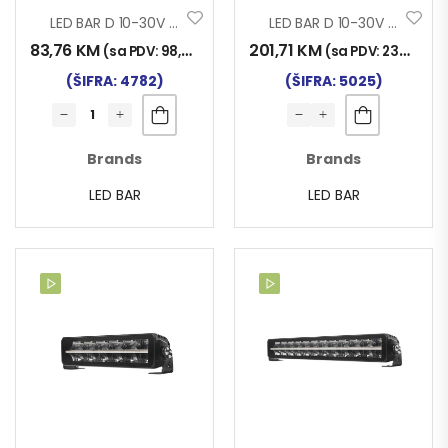
LED BAR D 10-30V 234W 912x65x80mm
LED BAR D 10-30V 288W 1116x65x80mm
83,76
KM
201,71
KM
(sa PDV:
98,00
KM
)
(sa PDV:
236,00
K
(ŠIFRA: 4782)
(ŠIFRA: 5025)
Brands
Brands
LED BAR
LED BAR