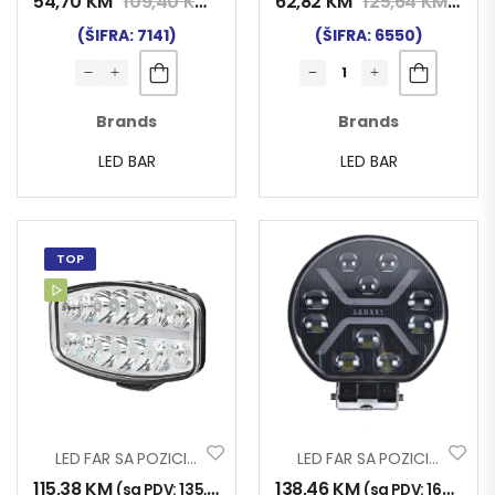
54,70
KM
109,40
KM
62,82
KM
125,64
KM
(sa PDV:
64,00
KM
)
(sa P
(ŠIFRA: 7141)
(ŠIFRA: 6550)
Brands
Brands
LED BAR
LED BAR
TOP
LED FAR SA POZICIJOM OVALNI 80W 12-24V SLIM
LED FAR SA POZICIJOM(ŽUTA-BIJELA) OKRUGLI 10-30V SPIDER
115,38
KM
138,46
KM
(sa PDV:
135,00
KM
)
(sa PDV:
162,00
K