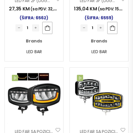
LED FAR 2F (DUGO-KRATKO) 10-30V 45W 195x140mm
LED FAR 3F (DUGO-KRATKO-POZICIJA) 10-30V 36/18W 127x178mm
27,35
KM
135,04
KM
(sa PDV:
32,00
KM
)
(sa PDV:
158,00
K
(ŠIFRA: 6562)
(ŠIFRA: 6559)
Brands
Brands
LED BAR
LED BAR
LED FAR SA POZICIJOM (ŽUTA-BIJELA) + TREPTAČ 12-24V FLASH
LED FAR SA POZICIJOM (ŽUTA-BIJELA) OVALNI 12-24V DYNAMIC