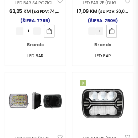
LED BAR SA POZICIJOM DRL RGB 10-30V 20LED 60W 347x40x38mm FL1
LED FAR 2F (DUGO-KRATKO) 10-30V 45W 170x110mm
63,25
KM
17,09
KM
(sa PDV:
74,00
KM
)
(sa PDV:
20,00
KM
)
(ŠIFRA: 7755)
(ŠIFRA: 7506)
Brands
Brands
LED BAR
LED BAR