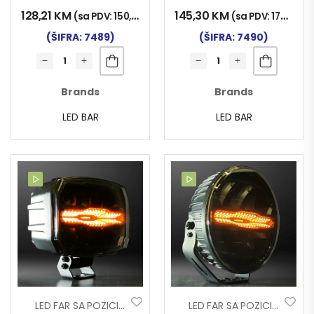
128,21
KM
145,30
KM
(sa PDV:
150,00
KM
)
(sa PDV:
170,00
K
(ŠIFRA: 7489)
(ŠIFRA: 7490)
Brands
Brands
LED BAR
LED BAR
LED FAR SA POZICIJOM DRL+TREPTAČ KVADRATNI 10-30V 100W SHARK
LED FAR SA POZICIJOM DRL+TREPTAČ OKRUGLI 10-30V 100W SHARK