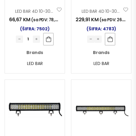
LED BAR 4D 10-30V 180W 800x50x80mm
LED BAR 4D 10-30V 240W 1060x83x80mm
66,67
KM
229,91
KM
(sa PDV:
78,00
KM
)
(sa PDV:
269,00
K
(ŠIFRA: 7502)
(ŠIFRA: 4783)
Brands
Brands
LED BAR
LED BAR