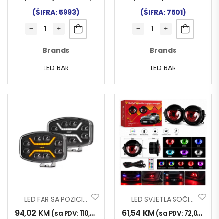
(ŠIFRA: 5993)
(ŠIFRA: 7501)
Brands
Brands
LED BAR
LED BAR
LED FAR SA POZICIJOM(ŽUTA-BIJELA) OVALNI 10-30V SPIDER
LED SVJETLA SOČIVA-OČI RGB SET 2/1 12-24V
94,02
KM
61,54
KM
(sa PDV:
110,00
KM
)
(sa PDV:
72,00
KM
)