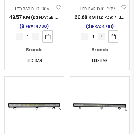
LED BAR D 10-30V 126W 504x65x80mm
LED BAR D 10-30V 180W 708x65x80mm
49,57
KM
60,68
KM
(sa PDV:
58,00
KM
)
(sa PDV:
71,00
KM
)
(ŠIFRA: 4780)
(ŠIFRA: 4781)
Brands
Brands
LED BAR
LED BAR