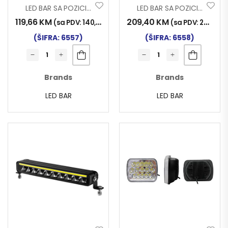
LED BAR SA POZICIJOM 3F 10-30V 40W 305x80mm OSRAM CHIP
LED BAR SA POZICIJOM 3F 10-30V 95W 560x80mm OSRAM CHIP
119,66
KM
209,40
KM
(sa PDV:
140,00
KM
)
(sa PDV:
245,00
(ŠIFRA: 6557)
(ŠIFRA: 6558)
Brands
Brands
LED BAR
LED BAR