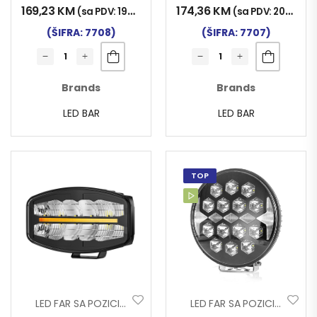
169,23
KM
174,36
KM
(sa PDV:
198,00
KM
)
(sa PDV:
204,00
K
(ŠIFRA: 7708)
(ŠIFRA: 7707)
Brands
Brands
LED BAR
LED BAR
TOP
LED FAR SA POZICIJOM DRL+TREPTAČ OVALNI 9-80V 60W FHS9
LED FAR SA POZICIJOM OKRUGLI 10-30V 140W DIAMOND