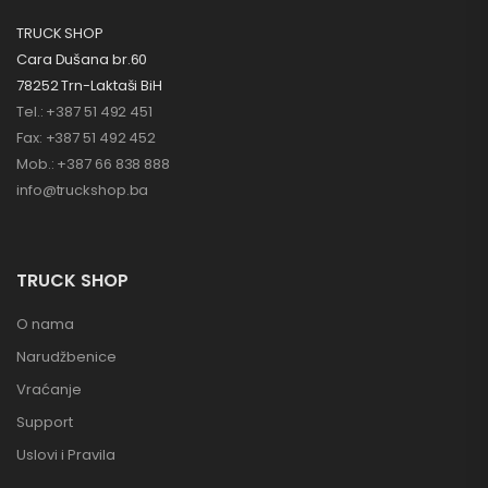
TRUCK SHOP
Cara Dušana br.60
78252 Trn-Laktaši BiH
Tel.: +387 51 492 451
Fax: +387 51 492 452
Mob.: +387 66 838 888
info@truckshop.ba
TRUCK SHOP
O nama
Narudžbenice
Vraćanje
Support
Uslovi i Pravila