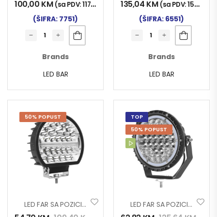
100,00
KM
135,04
KM
(sa PDV:
117,00
KM
)
(sa PDV:
158,00
K
(ŠIFRA: 7751)
(ŠIFRA: 6551)
Brands
Brands
LED BAR
LED BAR
50% POPUST
TOP
50% POPUST
LED FAR SA POZICIJOM OKRUGLI 10-30V 45W L3435
LED FAR SA POZICIJOM OKRUGLI 10-30V 90W SLIM