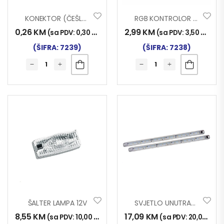
KONEKTOR (ČEŠLJIĆ) MUŠKI ZA TRAKU LED/KONTROLOR
RGB KONTROLOR USB 50cm
0,26
KM
2,99
KM
(sa PDV:
0,30
KM
)
(sa PDV:
3,50
KM
)
(ŠIFRA: 7239)
(ŠIFRA: 7238)
ŠALTER LAMPA 12V
SVJETLO UNUTRAŠNJE L0079 LED SA PREKIDAČEM 56x3cm
8,55
KM
17,09
KM
(sa PDV:
10,00
KM
)
(sa PDV:
20,00
KM
)