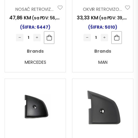
NOSAČ RETROVIZORA ATEGO LIJEVI
OKVIR RETROVIZORA MAN TGX
47,86
KM
33,33
KM
(sa PDV:
56,00
KM
)
(sa PDV:
39,00
KM
)
(ŠIFRA: 6447)
(ŠIFRA: 5010)
Brands
Brands
MERCEDES
MAN