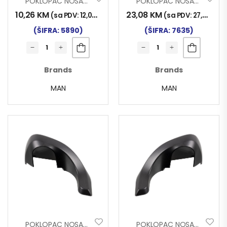
POKLOPAC NOSAČA RETROVIZORA MAN TG-X DONJI LIJEVI
POKLOPAC NOSAČA RETROVIZORA MAN TGX; TGL; TGM; TGS 2020– DONJI DESNI
10,26
KM
23,08
KM
(sa PDV:
12,00
KM
)
(sa PDV:
27,00
KM
)
(ŠIFRA: 5890)
(ŠIFRA: 7635)
Brands
Brands
MAN
MAN
POKLOPAC NOSAČA RETROVIZORA MAN TGX; TGL; TGM; TGS 2020– GORNJI DESNI
POKLOPAC NOSAČA RETROVIZORA MAN TGX; TGL; TGM; TGS 2020– GORNJI LIJEVI