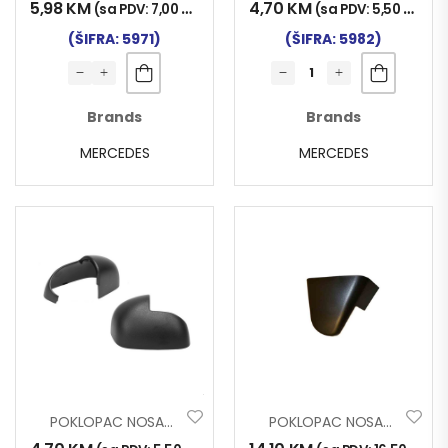
5,98
KM
4,70
KM
(sa PDV:
7,00
KM
)
(sa PDV:
5,50
KM
)
(ŠIFRA: 5971)
(ŠIFRA: 5982)
Brands
Brands
MERCEDES
MERCEDES
POKLOPAC NOSAČA RETROVIZORA MERCEDES ATEGO LIJEVI
POKLOPAC NOSAČA RETROVIZORA MERCEDES MP4 GORNJI DESNI