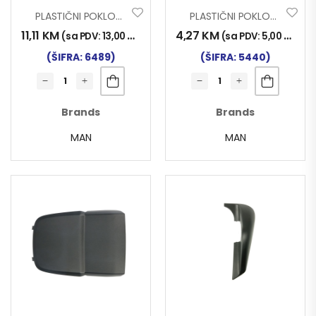
PLASTIČNI POKLOPAC KOD NOSAČA RETROVIZORA MAN TG-A DESNI NT
PLASTIČNI POKLOPAC KOD NOSAČA RETROVIZORA MAN TGX TGS DESNI
11,11
KM
4,27
KM
(sa PDV:
13,00
KM
)
(sa PDV:
5,00
KM
)
(ŠIFRA: 6489)
(ŠIFRA: 5440)
Brands
Brands
MAN
MAN