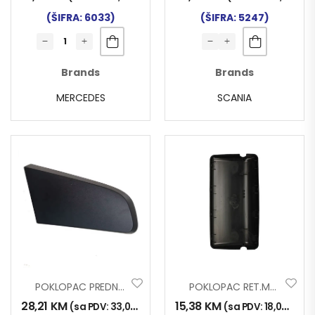
(ŠIFRA: 6033)
(ŠIFRA: 5247)
Brands
Brands
MERCEDES
SCANIA
POKLOPAC PREDNJEG RETROVIZORA ACTROS MP4-MP5
POKLOPAC RET.MAN TG-A
28,21
KM
15,38
KM
(sa PDV:
33,00
KM
)
(sa PDV:
18,00
KM
)