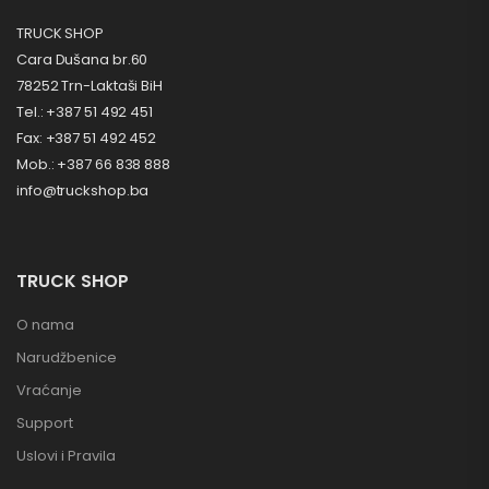
TRUCK SHOP
Cara Dušana br.60
78252 Trn-Laktaši BiH
Tel.: +387 51 492 451
Fax: +387 51 492 452
Mob.: +387 66 838 888
info@truckshop.ba
TRUCK SHOP
O nama
Narudžbenice
Vraćanje
Support
Uslovi i Pravila