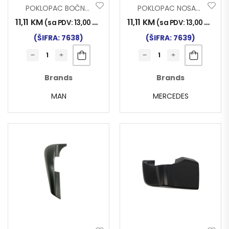
POKLOPAC BOČNOG RETROVIZORA MAN TGX; TGL; TGM; TGS 2020–
POKLOPAC NOSAČA RETROVIZORA ACTROS MP4 DESNI DONJI
11,11
KM
11,11
KM
(sa PDV:
13,00
KM
)
(sa PDV:
13,00
KM
)
(ŠIFRA: 7638)
(ŠIFRA: 7639)
Brands
Brands
MAN
MERCEDES