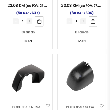
23,08
KM
23,08
KM
(sa PDV:
27,00
KM
)
(sa PDV:
27,00
KM
)
(ŠIFRA: 7637)
(ŠIFRA: 7636)
Brands
Brands
MAN
MAN
POKLOPAC NOSAČA RETROVIZORA MAN TGX; TGL; TGM; TGS 2020– DONJI LIJEVI
POKLOPAC NOSAČA RETROVIZORA MERCEDES ACTROS MP3 DONJI