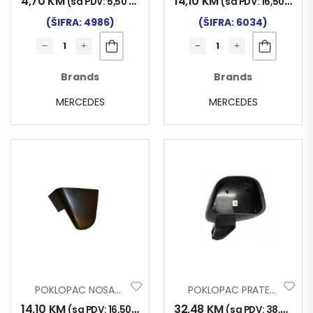
4,70
KM
14,10
KM
(sa PDV:
5,50
KM
)
(sa PDV:
16,50
KM
)
(ŠIFRA: 4986)
(ŠIFRA: 6034)
Brands
Brands
MERCEDES
MERCEDES
POKLOPAC NOSAČA RETROVIZORA MERCEDES MP4 GORNJI LIJEVI
POKLOPAC PRATEĆEG RETROVIZORA SCANIA 96-04 DESNI
14,10
KM
32,48
KM
(sa PDV:
16,50
KM
)
(sa PDV:
38,00
KM
)