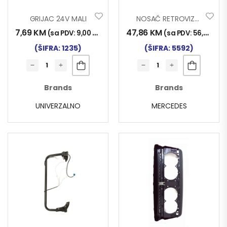
GRIJAC 24V MALI
NOSAČ RETROVIZORA ATEGO DESNI
7,69
KM
47,86
KM
(sa PDV:
9,00
KM
)
(sa PDV:
56,00
KM
)
(ŠIFRA: 1235)
(ŠIFRA: 5592)
Brands
Brands
UNIVERZALNO
MERCEDES