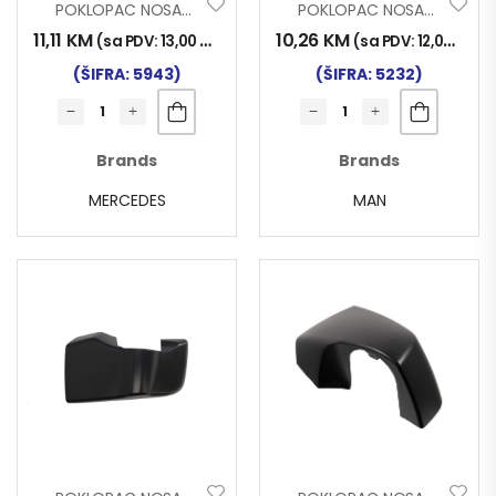
POKLOPAC NOSAČA RETROVIZORA ACTROS MP4 LIJEVI DONJI
POKLOPAC NOSAČA RETROVIZORA MAN TG-X DONJI DESNI
11,11
KM
10,26
KM
(sa PDV:
13,00
KM
)
(sa PDV:
12,00
KM
)
(ŠIFRA: 5943)
(ŠIFRA: 5232)
Brands
Brands
MERCEDES
MAN