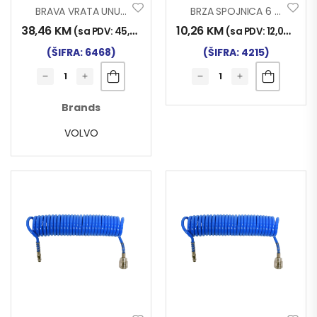
BRAVA VRATA UNUTRAŠNJA VOLVO FH/FM/FMX
BRZA SPOJNICA 6 ZA CRIJEVO KABINSKO
38,46
KM
10,26
KM
(sa PDV:
45,00
KM
)
(sa PDV:
12,00
KM
)
(ŠIFRA: 6468)
(ŠIFRA: 4215)
Brands
VOLVO