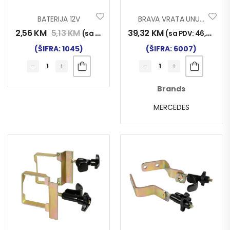
BATERIJA 12V
BRAVA VRATA UNUTRAŠNJA ACTROS MP4/MP5
2,56
KM
5,13
KM
39,32
KM
(sa PDV:
3,00
KM
)
(sa PDV:
46,00
KM
)
(ŠIFRA: 1045)
(ŠIFRA: 6007)
Brands
MERCEDES