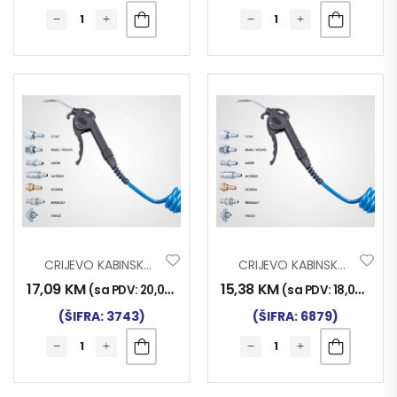
CRIJEVO KABINSKO 5M AXOR
CRIJEVO KABINSKO 5M IVECO
17,09
KM
15,38
KM
(sa PDV:
20,00
KM
)
(sa PDV:
18,00
KM
)
(ŠIFRA: 3743)
(ŠIFRA: 6879)