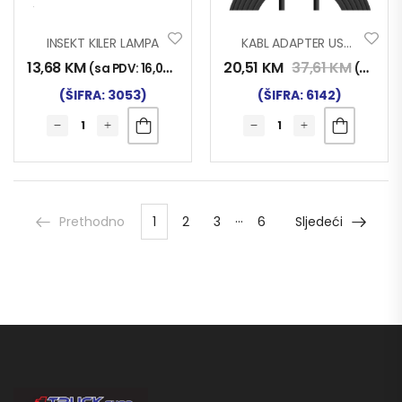
INSEKT KILER LAMPA
KABL ADAPTER USB 3.0, MICRO USB, APPLE 8 PIN I TYPE C
13,68
KM
20,51
KM
37,61
KM
(sa PDV:
16,00
KM
)
(sa PDV:
(ŠIFRA: 3053)
(ŠIFRA: 6142)
…
Prethodno
1
2
3
6
Sljedeći