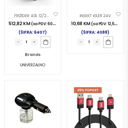
FRIŽIDER 40L 12/24V – 220V
INSEKT KILER 24V
512,82
KM
10,68
KM
(sa PDV:
600,00
KM
)
(sa PDV:
12,50
KM
)
(ŠIFRA: 6407)
(ŠIFRA: 4088)
Brands
UNIVERZALNO
45% POPUST