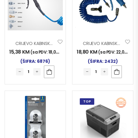
CRIJEVO KABINSKO 5M UNIVERZALNO
CRIJEVO KABINSKO MAX
15,38
KM
18,80
KM
(sa PDV:
18,00
KM
)
(sa PDV:
22,00
KM
)
(ŠIFRA: 6876)
(ŠIFRA: 2432)
TOP