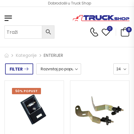
Dobrodošli u Truck Shop
0
0
Kategorije
ENTERIJER
FILTER
50% POPUST