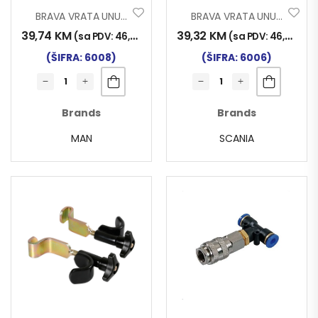
BRAVA VRATA UNUTRAŠNJA MAN TGX/TGS
BRAVA VRATA UNUTRAŠNJA SCANIA R/S/G/P/XT 2016-
39,74
KM
39,32
KM
(sa PDV:
46,50
KM
)
(sa PDV:
46,00
KM
)
(ŠIFRA: 6008)
(ŠIFRA: 6006)
Brands
Brands
MAN
SCANIA