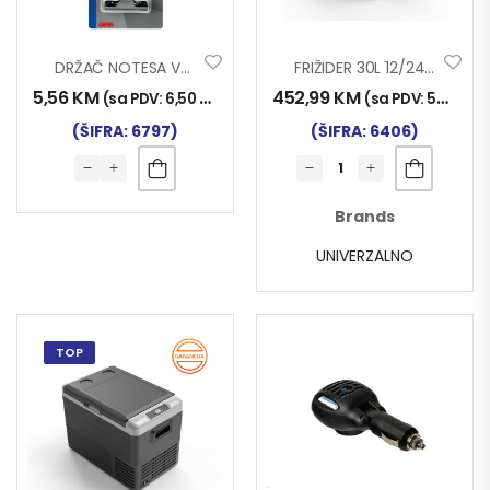
DRŽAČ NOTESA VAKUM 2/1 SET
FRIŽIDER 30L 12/24V – 220V
5,56
KM
452,99
KM
(sa PDV:
6,50
KM
)
(sa PDV:
530,00
(ŠIFRA: 6797)
(ŠIFRA: 6406)
Brands
UNIVERZALNO
TOP