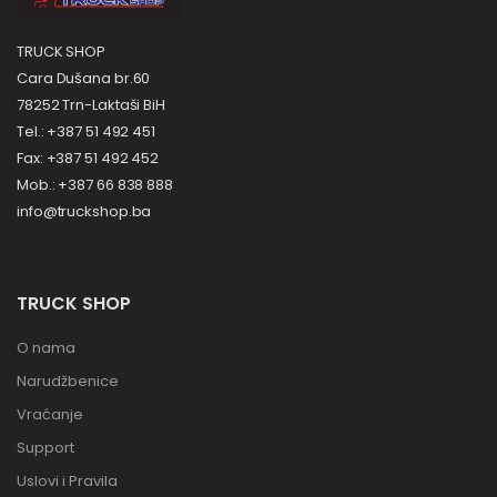
TRUCK SHOP
Cara Dušana br.60
78252 Trn-Laktaši BiH
Tel.: +387 51 492 451
Fax: +387 51 492 452
Mob.: +387 66 838 888
info@truckshop.ba
TRUCK SHOP
O nama
Narudžbenice
Vraćanje
Support
Uslovi i Pravila