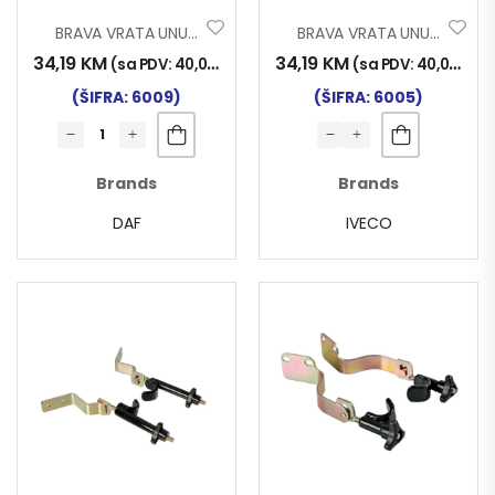
BRAVA VRATA UNUTRAŠNJA DAF XF 105/106
BRAVA VRATA UNUTRAŠNJA IVECO S-WAY 2019-
34,19
KM
34,19
KM
(sa PDV:
40,00
KM
)
(sa PDV:
40,00
KM
)
(ŠIFRA: 6009)
(ŠIFRA: 6005)
Brands
Brands
DAF
IVECO