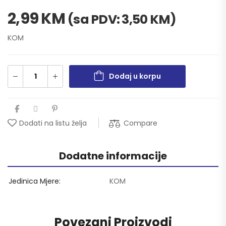
2,99
KM
(sa PDV:
3,50
KM
)
KOM
Dodaj u korpu
Compare
Dodati na listu želja
Dodatne informacije
Jedinica Mjere
KOM
Povezani Proizvodi