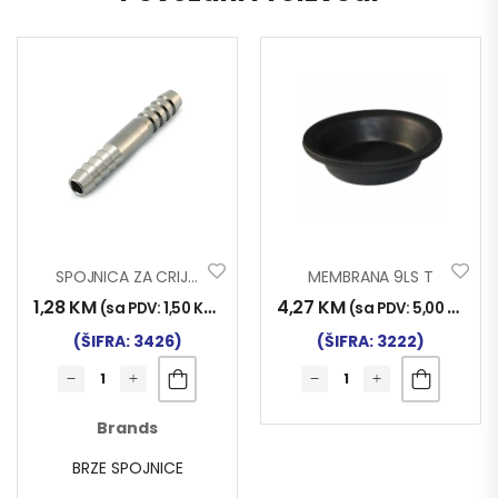
SPOJNICA ZA CRIJEVO 10mm
MEMBRANA 9LS T
1,28
KM
4,27
KM
(sa PDV:
1,50
KM
)
(sa PDV:
5,00
KM
)
(ŠIFRA: 3426)
(ŠIFRA: 3222)
Brands
BRZE SPOJNICE