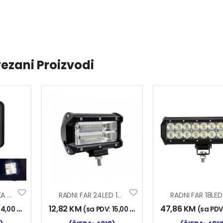
ezani Proizvodi
RADNI FAR KOCKA 38LED 76W 2F ŽMIGAVAC-TREPTAČ
RADNI FAR 24LED 10-30V 72W 13x8cm
12,82
KM
47,86
KM
14,00
KM
)
(sa PDV:
15,00
KM
)
(sa PDV