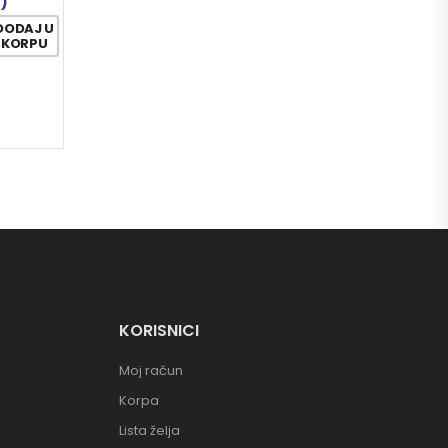
7)
DODAJ U
KORPU
KORISNICI
Moj račun
Korpa
Lista želja