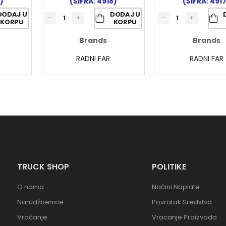
)
(ŠIFRA: 4918)
(ŠIFRA: 491
DODAJ U
DODAJ U
KORPU
KORPU
Brands
Brands
RADNI FAR
RADNI FAR
TRUCK SHOP
POLITIKE
O nama
Načini Naplate
Narudžbenice
Povratak Sredstva
Vraćanje
Vracanje Proizvoda