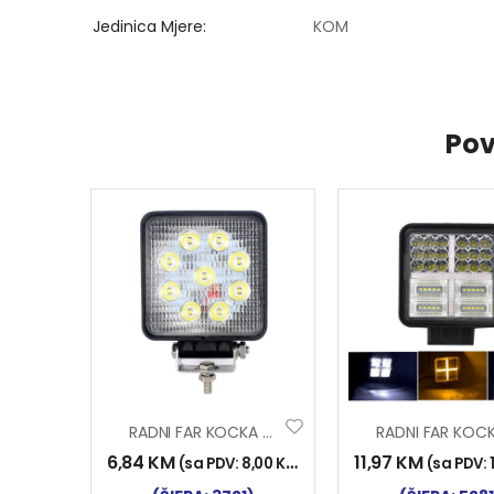
Jedinica Mjere
KOM
Pov
RADNI FAR KOCKA 9LED 27W INWELLS
6,84
KM
11,97
KM
(sa PDV:
8,00
KM
)
(sa PDV: