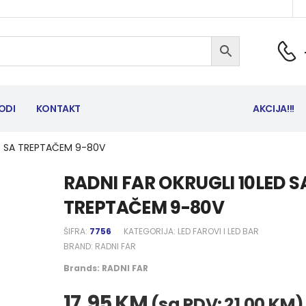
ODI
KONTAKT
AKCIJA!!!
ED SA TREPTAČEM 9-80V
RADNI FAR OKRUGLI 10LED S
TREPTAČEM 9-80V
ŠIFRA:
7756
KATEGORIJA:
LED FAROVI I LED BAR
BRAND:
RADNI FAR
Brands:
RADNI FAR
17,95
KM
(sa PDV:
21,00
KM
)