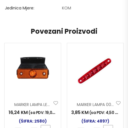
Jedinica Mjere
KOM
Povezani Proizvodi
MARKER LAMPA LED SA NOS.
MARKER LAMPA 0051 6 LED CRVENA NT
16,24
KM
3,85
KM
(sa PDV:
19,00
KM
)
(sa PDV:
4,50
KM
)
(ŠIFRA: 2580)
(ŠIFRA: 4897)