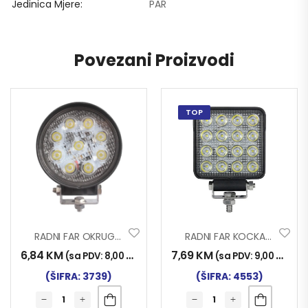
Jedinica Mjere
PAR
Povezani Proizvodi
TOP
RADNI FAR OKRUGLI 9LED 27W INWELLS
RADNI FAR KOCKA 16LED 48W
6,84
KM
7,69
KM
(sa PDV:
8,00
KM
)
(sa PDV:
9,00
KM
)
(ŠIFRA: 3739)
(ŠIFRA: 4553)