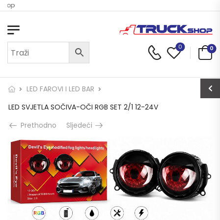
Shop
0
0
LED FAROVI I LED BAR
LED SVJETLA SOČIVA-OČI RGB SET 2/1 12-24V
Prethodno
Sljedeći