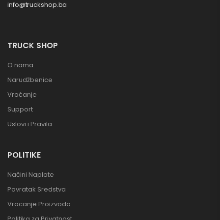
info@truckshop.ba
TRUCK SHOP
O nama
Narudžbenice
Vraćanje
Support
Uslovi i Pravila
POLITIKE
Načini Naplate
Povratak Sredstva
Vracanje Proizvoda
Politika za Privatnost