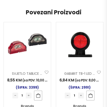
Povezani Proizvodi
SVJETLO TABLICE 0064 LED
GABARIT TB-1 LED NT
8,55
KM
6,84
KM
(sa PDV:
10,00
KM
)
(sa PDV:
8,00
KM
)
(ŠIFRA: 3399)
(ŠIFRA: 2991)
Brands
Brands