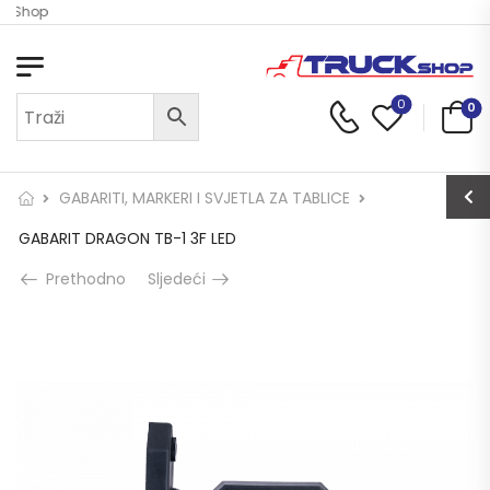
ck Shop
0
0
GABARITI, MARKERI I SVJETLA ZA TABLICE
GABARIT DRAGON TB-1 3F LED
Prethodno
Sljedeći