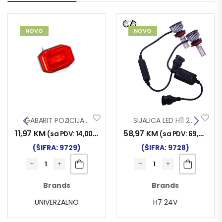
NOVO
NOVO
GABARIT POZICIJA FT-001 65×42 LED CRV.
SIJALICA LED H11 24V/30W 2/1
11,97
KM
58,97
KM
)
(sa PDV:
14,00
KM
)
(sa PDV:
69,00
KM
)
(ŠIFRA: 9729)
(ŠIFRA: 9728)
Brands
Brands
UNIVERZALNO
H7 24V