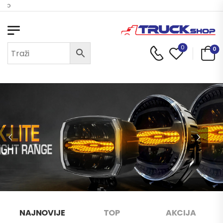
Dobrodošli u Truck Shop
0
0
NAJNOVIJE
TOP
AKCIJA