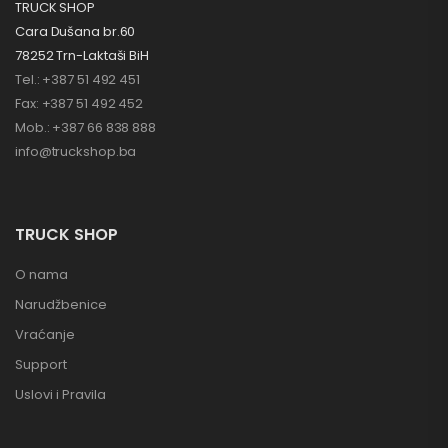
TRUCK SHOP
Cara Dušana br.60
78252 Trn-Laktaši BiH
Tel.: +387 51 492 451
Fax: +387 51 492 452
Mob.: +387 66 838 888
info@truckshop.ba
TRUCK SHOP
O nama
Narudžbenice
Vraćanje
Support
Uslovi i Pravila