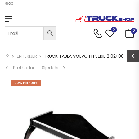
k Shop
0
0
ENTERIJER
TRUCK TABLA VOLVO FH SERIE 2 02>08
Prethodno
Sljedeći
50% POPUST