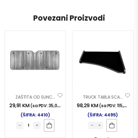
Povezani Proizvodi
ZAŠTITA OD SUNCA ZA KAMION XXL 240×90
TRUCK TABLA SCANIA L SERIE 4 95>04
29,91
KM
98,29
KM
(sa PDV:
35,00
KM
)
(sa PDV:
115,00
KM
)
(ŠIFRA: 4410)
(ŠIFRA: 4495)