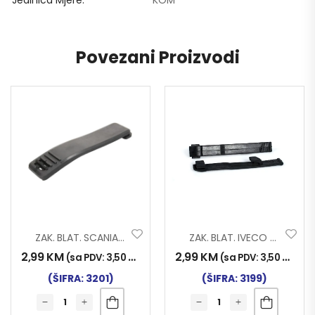
Povezani Proizvodi
ZAK. BLAT. SCANIA-VOLVO DUGA 015
ZAK. BLAT. IVECO STRALIS 011
2,99
KM
2,99
KM
(sa PDV:
3,50
KM
)
(sa PDV:
3,50
KM
)
(ŠIFRA: 3201)
(ŠIFRA: 3199)