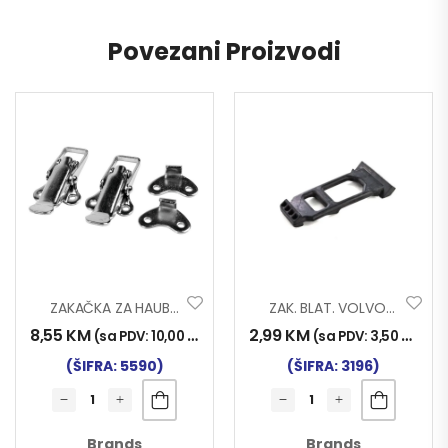
Povezani Proizvodi
ZAKAČKA ZA HAUBU 2/1
ZAK. BLAT. VOLVO-RENAULT 005
8,55
KM
2,99
KM
(sa PDV:
10,00
KM
)
(sa PDV:
3,50
KM
)
(ŠIFRA: 5590)
(ŠIFRA: 3196)
Brands
Brands