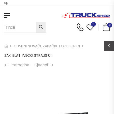
 Shop
0
0
GUMENI NOSAČI, ZAKAČKE I ODBOJNICI
ZAK. BLAT. IVECO STRALIS 011
Prethodno
Sljedeći