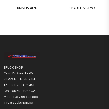
UNIVERZALNO
RENAULT
,
VOLVO
TRUCK SHOP
Cara Dušana br.60
78252 Trn-Laktaši BiH
Tel.: +387 51 492 451
Fax: +387 51 492 452
Mob.: +387 66 838 888
info@truckshop.ba