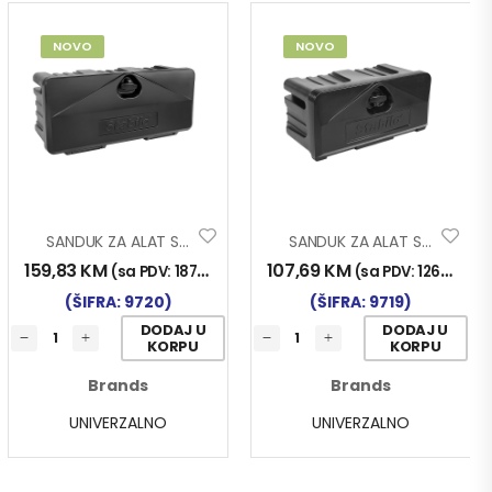
NOVO
NOVO
SANDUK ZA ALAT STABILO 75x34x30
SANDUK ZA ALAT STABILO 53x25x30
159,83
KM
107,69
KM
(sa PDV:
187,00
KM
)
(sa PDV:
126,00
KM
(ŠIFRA: 9720)
(ŠIFRA: 9719)
DODAJ U
DODAJ U
KORPU
KORPU
Brands
Brands
UNIVERZALNO
UNIVERZALNO