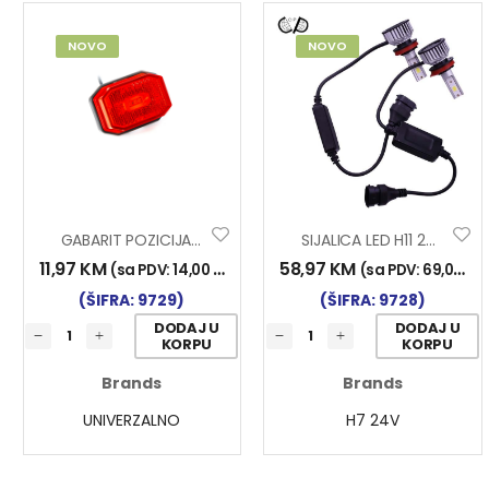
NOVO
NOVO
GABARIT POZICIJA FT-001 65×42 LED CRV.
SIJALICA LED H11 24V/30W 2/1
11,97
KM
58,97
KM
M
)
(sa PDV:
14,00
KM
)
(sa PDV:
69,00
KM
(ŠIFRA: 9729)
(ŠIFRA: 9728)
DODAJ U
DODAJ U
KORPU
KORPU
Brands
Brands
UNIVERZALNO
H7 24V