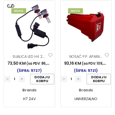
NOVO
NOVO
SIJALICA LED H4 24V/30W 2/1
NOSAČ P.P. APARATA STABILO 6kg
73,50
KM
93,16
KM
)
(sa PDV:
86,00
KM
)
(sa PDV:
109,00
KM
)
(ŠIFRA: 9727)
(ŠIFRA: 9721)
DODAJ U
DODAJ U
KORPU
KORPU
Brands
Brands
H7 24V
UNIVERZALNO