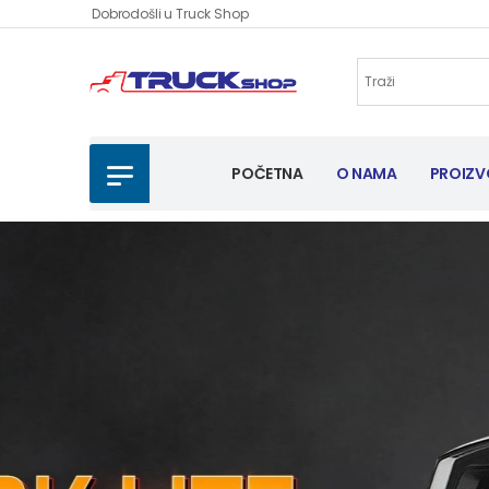
Dobrodošli u Truck Shop
POČETNA
O NAMA
PROIZV