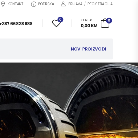
KONTAKT
PODRŠKA
PRIJAVA
/
REGISTRACIJA
0
KORPA:
0
+387 66 838 888
0,00
KM
NOVI PROIZVODI