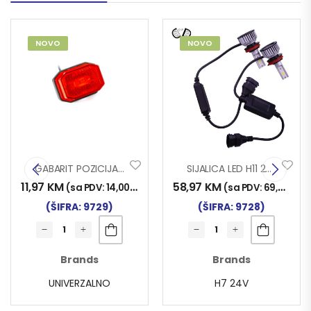
NOVO
NOVO
GABARIT POZICIJA FT-001 65×42 LED CRV.
SIJALICA LED H11 24V/30W 2/1
11,97
KM
58,97
KM
)
(sa PDV:
14,00
KM
)
(sa PDV:
69,00
KM
)
(ŠIFRA: 9729)
(ŠIFRA: 9728)
Brands
Brands
UNIVERZALNO
H7 24V