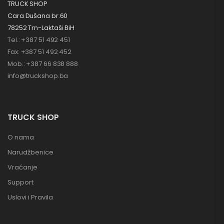
TRUCK SHOP
Cara Dušana br.60
78252 Trn-Laktaši BiH
Tel.: +387 51 492 451
Fax: +387 51 492 452
Mob.: +387 66 838 888
info@truckshop.ba
TRUCK SHOP
O nama
Narudžbenice
Vraćanje
Support
Uslovi i Pravila