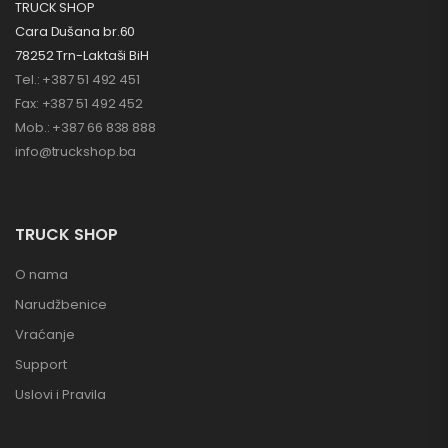
TRUCK SHOP
Cara Dušana br.60
78252 Trn-Laktaši BiH
Tel.: +387 51 492 451
Fax: +387 51 492 452
Mob.: +387 66 838 888
info@truckshop.ba
TRUCK SHOP
O nama
Narudžbenice
Vraćanje
Support
Uslovi i Pravila