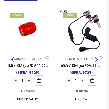
NOVO
NOVO
GABARIT POZICIJA FT-001 65×42 LED CRV.
SIJALICA LED H11 24V/30W 2/1
11,97
KM
58,97
KM
)
(sa PDV:
14,00
KM
)
(sa PDV:
69,00
KM
)
(ŠIFRA: 9729)
(ŠIFRA: 9728)
Brands
Brands
UNIVERZALNO
H7 24V