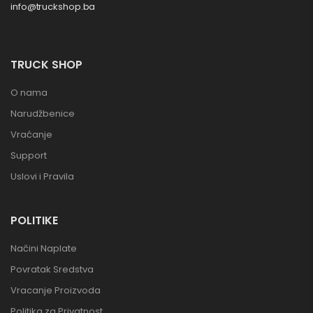
info@truckshop.ba
TRUCK SHOP
O nama
Narudžbenice
Vraćanje
Support
Uslovi i Pravila
POLITIKE
Načini Naplate
Povratak Sredstva
Vracanje Proizvoda
Politika za Privatnost