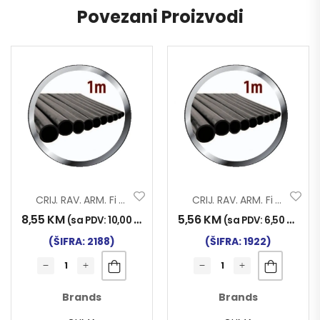
Povezani Proizvodi
CRIJ. RAV. ARM. Fi 16X1000
CRIJ. RAV. ARM. Fi 10×1000
8,55
KM
5,56
KM
(sa PDV:
10,00
KM
)
(sa PDV:
6,50
KM
)
(ŠIFRA: 2188)
(ŠIFRA: 1922)
Brands
Brands