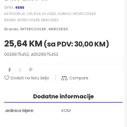
ŠIFRA:
4685
KATEGORIJA:
CRIJEVA ZA VODU, GORIVO I INTERCOOLER
BRAND:
INTERCOOLER
,
MERCEDES
Brands:
INTERCOOLER
,
MERCEDES
25,64
KM
(sa PDV:
30,00
KM
)
0029975452, A0029975452
Compare
Dodati na listu želja
Dodatne informacije
Jedinica Mjere
KOM