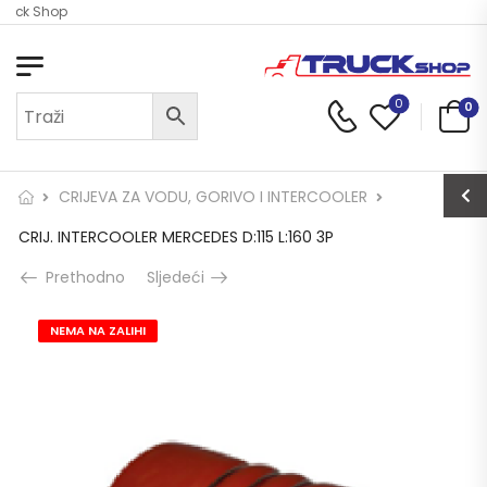
Truck Shop
0
0
CRIJEVA ZA VODU, GORIVO I INTERCOOLER
CRIJ. INTERCOOLER MERCEDES D:115 L:160 3P
Prethodno
Sljedeći
NEMA NA ZALIHI