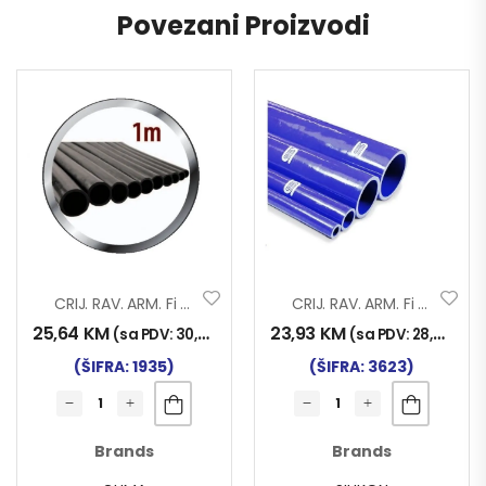
Povezani Proizvodi
CRIJ. RAV. ARM. Fi 55×1000
CRIJ. RAV. ARM. Fi 38×1000 SILIKON
25,64
KM
23,93
KM
(sa PDV:
30,00
KM
)
(sa PDV:
28,00
KM
)
(ŠIFRA: 1935)
(ŠIFRA: 3623)
Brands
Brands