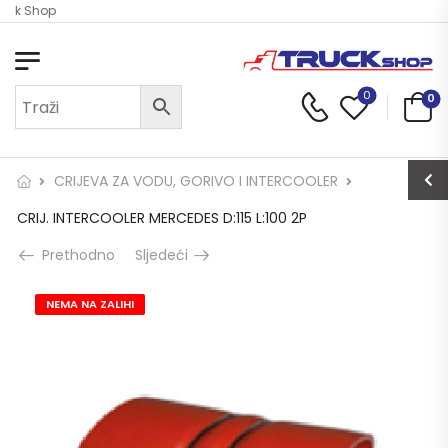
uck Shop
0
0
CRIJEVA ZA VODU, GORIVO I INTERCOOLER
CRIJ. INTERCOOLER MERCEDES D:115 L:100 2P
Prethodno
Sljedeći
NEMA NA ZALIHI