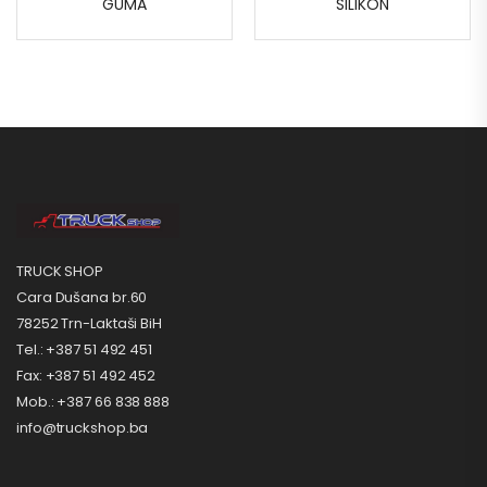
GUMA
SILIKON
TRUCK SHOP
Cara Dušana br.60
78252 Trn-Laktaši BiH
Tel.: +387 51 492 451
Fax: +387 51 492 452
Mob.: +387 66 838 888
info@truckshop.ba