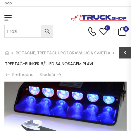
k Shop
0
0
ROTACIJE, TREPTAČI, UPOZORAVAJUĆA SVJETLA
TREPTAČ-BLINKER 6/1 LED SA NOSAČEM PLAVI
Prethodno
Sljedeći