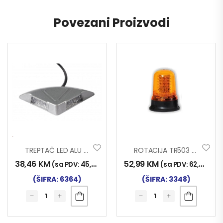
Povezani Proizvodi
TREPTAČ LED ALU ZA RAMPU
ROTACIJA TR503 LED 12-24V
38,46
KM
52,99
KM
(sa PDV:
45,00
KM
)
(sa PDV:
62,00
KM
)
(ŠIFRA: 6364)
(ŠIFRA: 3348)