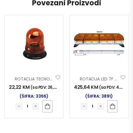
Povezani Proizvodi
ROTACIJA TECNOPOINT 24V
ROTACIJA LED 7F 984mm ŽUTA-BIJELA
22,22
KM
425,64
KM
(sa PDV:
26,00
KM
)
(sa PDV:
498,00
(ŠIFRA: 3355)
(ŠIFRA: 3891)