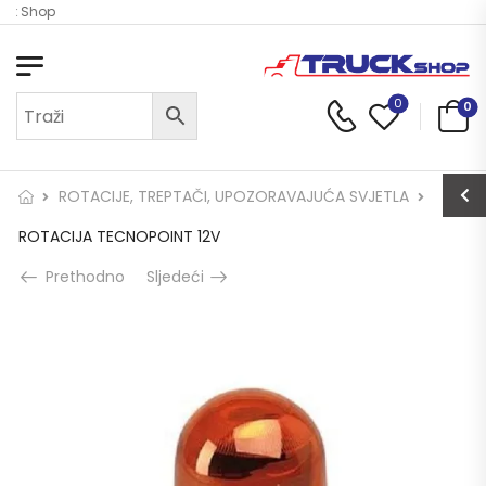
uck Shop
0
0
ROTACIJE, TREPTAČI, UPOZORAVAJUĆA SVJETLA
ROTACIJA TECNOPOINT 12V
Prethodno
Sljedeći