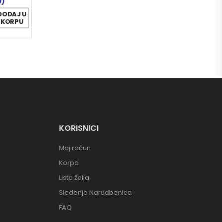
9)
DODAJ U
KORPU
KORISNICI
Moj račun
Korpa
Lista želja
Sledenje Narudbenica
FAQ