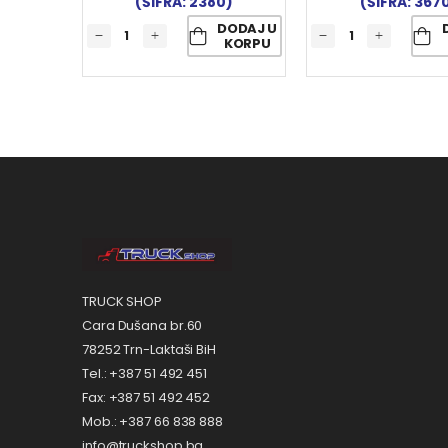
(ŠIFRA: 2380)
(ŠIFRA: 367
DODAJ U
KORPU
TRUCK SHOP
Cara Dušana br.60
78252 Trn-Laktaši BiH
Tel.: +387 51 492 451
Fax: +387 51 492 452
Mob.: +387 66 838 888
info@truckshop.ba