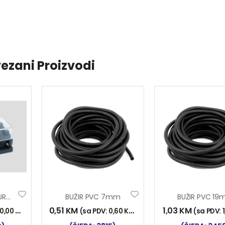
ezani Proizvodi
KUTIJA ZA OSIGURAČE 6/1
BUŽIR PVC 7mm
BUŽIR PVC 1
0,51
KM
1,03
KM
10,00
KM
)
(sa PDV:
0,60
KM
)
(sa PDV: