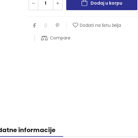
Dodaj u korpu
Dodati na listu želja
Compare
atne informacije