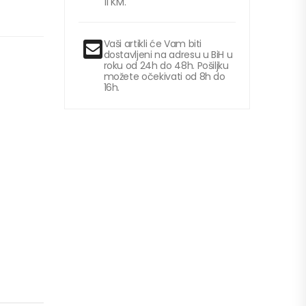
11 KM.
Vaši artikli će Vam biti
dostavljeni na adresu u BiH u
roku od 24h do 48h. Pošiljku
možete očekivati od 8h do
16h.