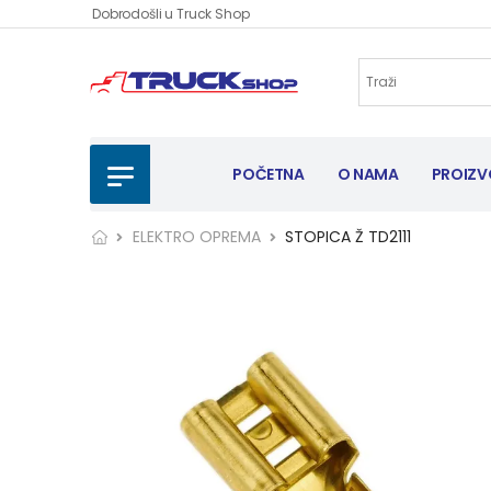
Dobrodošli u Truck Shop
POČETNA
O NAMA
PROIZV
ELEKTRO OPREMA
STOPICA Ž TD2111