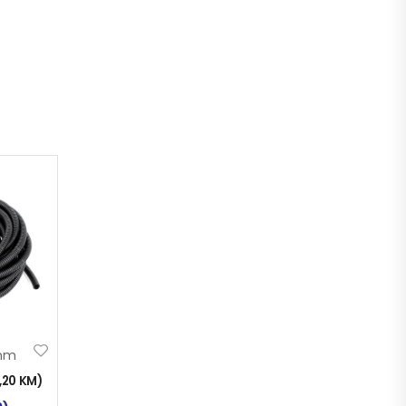
9mm
1,20
KM
)