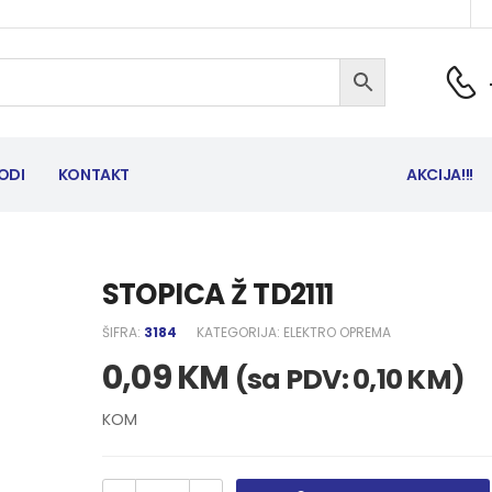
ODI
KONTAKT
AKCIJA!!!
STOPICA Ž TD2111
ŠIFRA:
3184
KATEGORIJA:
ELEKTRO OPREMA
0,09
KM
(sa PDV:
0,10
KM
)
KOM