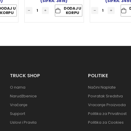
0)
(ŠIFRA: 3815)
(ŠIFRA: 345
DODAJ U
DODAJ U
KORPU
KORPU
TRUCK SHOP
POLITIKE
O nama
Načini Naplate
Narudžbenice
Povratak Sredstva
Vraćanje
Vracanje Proizvoda
Support
Politika za Privatnost
Uslovi i Pravila
Politika za Cookies