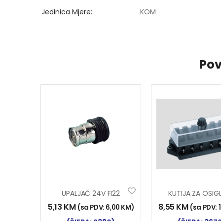
Jedinica Mjere
KOM
Pov
UPALJAČ 24V FI22
5,13
KM
8,55
KM
(sa PDV:
6,00
KM
)
(sa PDV: