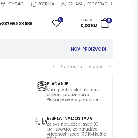
KONTAKT
PODRŠKA
PRIJAVA
/
REGISTRACIJA
0
KORPA:
0
+387 66 838 888
0,00
KM
NOVI PROIZVODI
Prethodno
Sljedeći
PLAĆANJE
Vašu pošiljku plaćate kuriru
prilikom preuzimanja.
Plaćanje se vrši gotovinom.
BESPLATNA DOSTAVA
Za sve narudžbe iznad 99
KM. Isporuka za narudžbe
vrijednosti ispod 100 KM košta