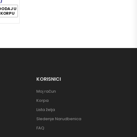
5)
DODAJ U
KORPU
KORISNICI
Moj račun
Korpa
Lista želja
Sledenje Narudbenica
FAQ