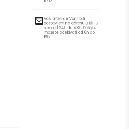
11 KM.
Vaši artikli će Vam biti
dostavljeni na adresu u BiH u
roku od 24h do 48h. Pošiljku
možete očekivati od 8h do
16h.