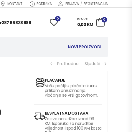
KONTAKT
PODRŠKA
PRIJAVA
/
REGISTRACIJA
0
KORPA:
0
+387 66 838 888
0,00
KM
NOVI PROIZVODI
Prethodno
Sljedeći
PLAĆANJE
Vašu pošiljku plaćate kuriru
prilikom preuzimanja.
Plaćanje se vrši gotovinom.
)
BESPLATNA DOSTAVA
Za sve narudžbe iznad 99
KM. Isporuka za narudžbe
vrijednosti ispod 100 KM košta