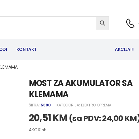
ODI
KONTAKT
AKCIJA!!!
KLEMAMA
MOST ZA AKUMULATOR SA
KLEMAMA
ŠIFRA:
5390
KATEGORIJA:
ELEKTRO OPREMA
20,51
KM
(sa PDV:
24,00
KM
AKC1055