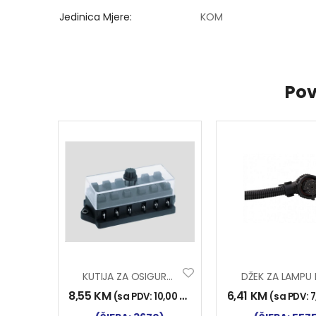
Jedinica Mjere
KOM
Pov
KUTIJA ZA OSIGURAČE 6/1
DŽEK ZA LAMPU
8,55
KM
6,41
KM
(sa PDV:
10,00
KM
)
(sa PDV:
7