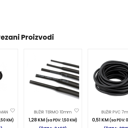
ezani Proizvodi
 MAN
BUŽIR TERMO 10mm
BUŽIR PVC 7
1,28
KM
0,51
KM
,50
KM
)
(sa PDV:
1,50
KM
)
(sa PDV: