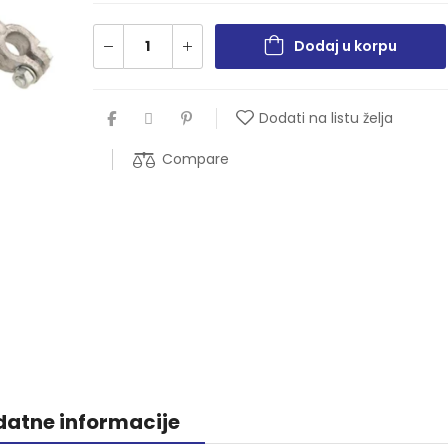
Dodaj u korpu
Dodati na listu želja
Compare
atne informacije