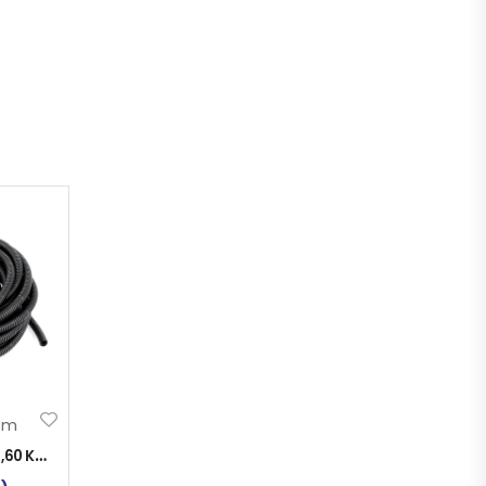
mm
0,60
KM
)