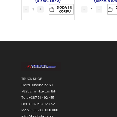
(ŠIFRA: 3670)
(ŠIFRA: 557
DODAJ U
KORPU
TRUCK SHOP
Cara Dušana br.60
78252 Trn-Laktaši BiH
Tel.: +387 51 492 451
Fax: +387 51 492 452
Mob.: +387 66 838 888
info@truckshop.ba