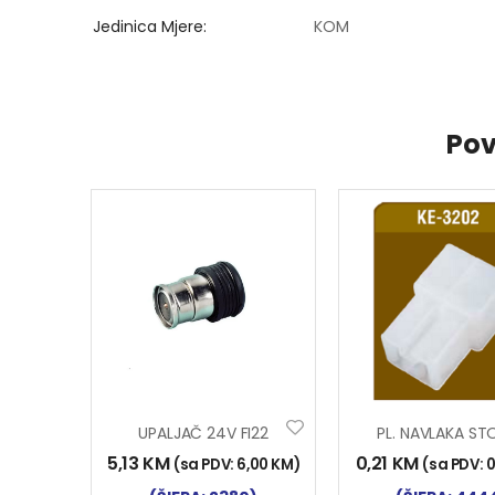
Jedinica Mjere
KOM
Pov
UPALJAČ 24V FI22
5,13
KM
0,21
KM
(sa PDV:
6,00
KM
)
(sa PDV:
0