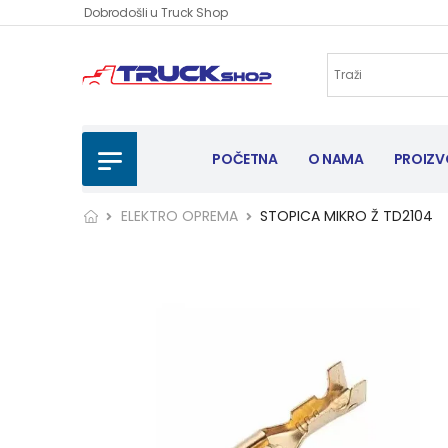
Dobrodošli u Truck Shop
POČETNA
O NAMA
PROIZV
ELEKTRO OPREMA
STOPICA MIKRO Ž TD2104