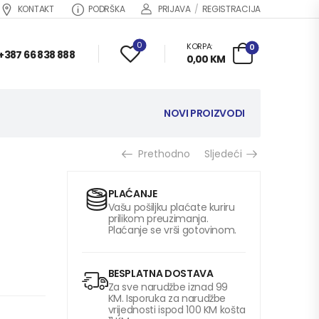
KONTAKT
PODRŠKA
PRIJAVA
/
REGISTRACIJA
0
KORPA:
0
+387 66 838 888
0,00
KM
NOVI PROIZVODI
Prethodno
Sljedeći
PLAĆANJE
Vašu pošiljku plaćate kuriru
prilikom preuzimanja.
Plaćanje se vrši gotovinom.
BESPLATNA DOSTAVA
Za sve narudžbe iznad 99
KM. Isporuka za narudžbe
vrijednosti ispod 100 KM košta