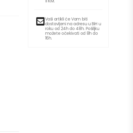
11 KM.
Vaši artikli će Vam biti
dostavljeni na adresu u BiH u
roku od 24h do 48h. Pošiljku
možete očekivati od 8h do
16h.