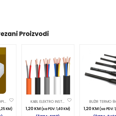
ezani Proizvodi
PL. NAVLAKA STOPICE M 2 ST. 3202
KABL ELEKTRO INST. 2×0.75
BUŽIR TERMO 
1,20
KM
1,20
KM
,25
KM
)
(sa PDV:
1,40
KM
)
(sa PDV: