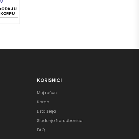
2)
DODAJ U
KORPU
KORISNICI
Moj račun
Korpa
Lista želja
Sledenje Narudbenica
FAQ