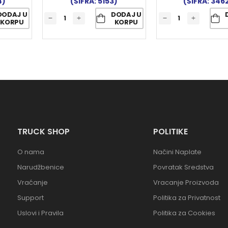
4)
(ŠIFRA: 5153)
(ŠIFRA: 346
DODAJ U
DODAJ U
KORPU
KORPU
TRUCK SHOP
POLITIKE
O nama
Načini Naplate
Narudžbenice
Povratak Sredstva
Vraćanje
Vracanje Proizvoda
Support
Politika za Privatnost
Uslovi i Pravila
Politika za Cookies