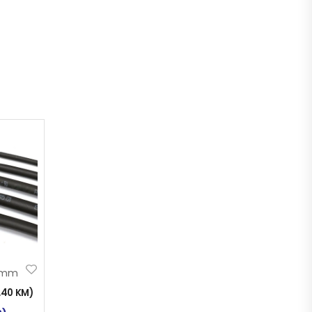
8mm
1,40
KM
)