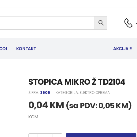
ODI
KONTAKT
AKCIJA!!!
STOPICA MIKRO Ž TD2104
ŠIFRA:
3505
KATEGORIJA:
ELEKTRO OPREMA
0,04
KM
(sa PDV:
0,05
KM
)
KOM