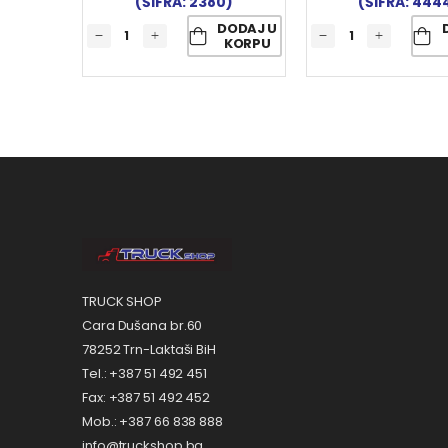
(ŠIFRA: 2380)
(ŠIFRA: 444
DODAJ U
KORPU
TRUCK SHOP
Cara Dušana br.60
78252 Trn-Laktaši BiH
Tel.: +387 51 492 451
Fax: +387 51 492 452
Mob.: +387 66 838 888
info@truckshop.ba