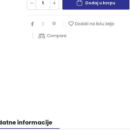
Dodaj u korpu
Dodati na listu želja
Compare
atne informacije