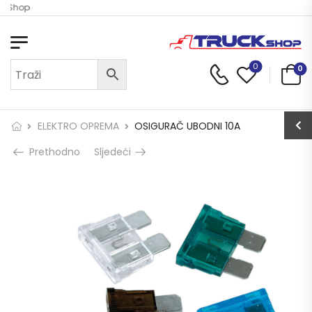
k Shop
0
0
ELEKTRO OPREMA
OSIGURAČ UBODNI 10A
Prethodno
Sljedeći