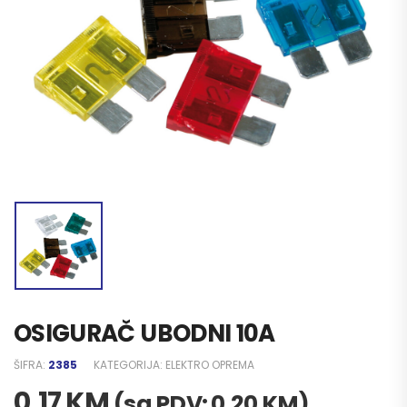
OSIGURAČ UBODNI 10A
ŠIFRA:
2385
KATEGORIJA:
ELEKTRO OPREMA
0,17
KM
(sa PDV:
0,20
KM
)