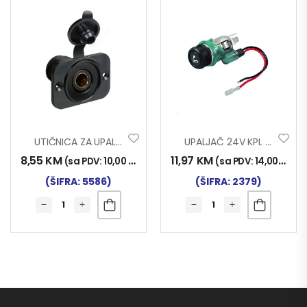
UTIČNICA ZA UPALJAČ UGRADNA 12/24V GERMAN TYPE
UPALJAČ 24V KPL SVJET.
8,55
KM
11,97
KM
(sa PDV:
10,00
KM
)
(sa PDV:
14,00
KM
)
(ŠIFRA: 5586)
(ŠIFRA: 2379)