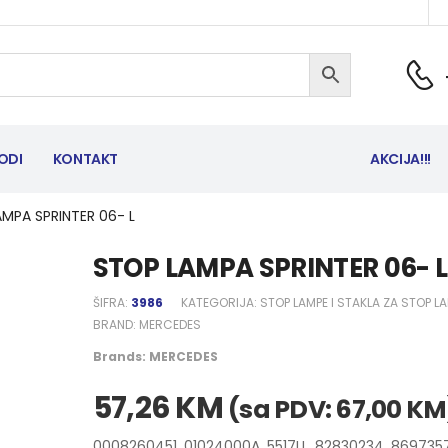
ODI
KONTAKT
AKCIJA!!!
MPA SPRINTER 06- L
STOP LAMPA SPRINTER 06- L
ŠIFRA:
3986
KATEGORIJA:
STOP LAMPE I STAKLA ZA STOP L
BRAND:
MERCEDES
Brands:
MERCEDES
57,26
KM
(sa PDV:
67,00
KM
0008260451, 01024000A, 5517LL, 82830234, 869735