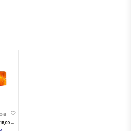
061
:
16,00
KM
)