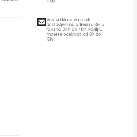
11 KM.
Vaši artikli će Vam biti
dostavljeni na adresu u BiH u
roku od 24h do 48h. Pošiljku
možete očekivati od 8h do
16h.