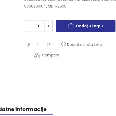
9068200164, MDFR2608
Dodaj u korpu
Dodati na listu želja
Compare
atne informacije