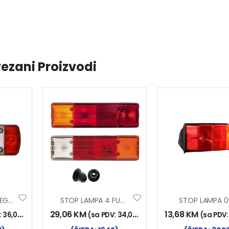
ezani Proizvodi
STOP LAMPA ATEGO LIJ.
STOP LAMPA 4 FUNK. REB
STOP LAMPA 0
29,06
KM
13,68
KM
:
36,00
KM
)
(sa PDV:
34,00
KM
)
(sa PDV