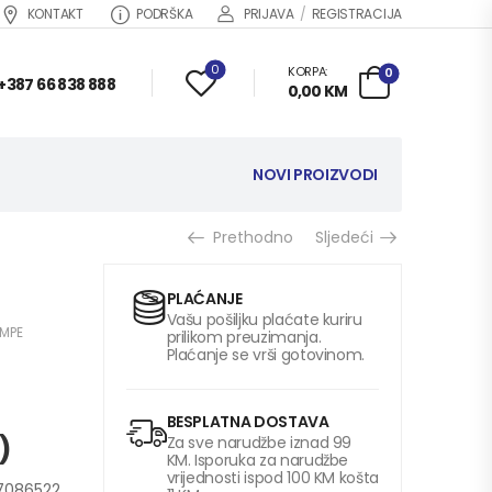
KONTAKT
PODRŠKA
PRIJAVA
/
REGISTRACIJA
0
KORPA:
0
+387 66 838 888
0,00
KM
NOVI PROIZVODI
Prethodno
Sljedeći
PLAĆANJE
Vašu pošiljku plaćate kuriru
AMPE
prilikom preuzimanja.
Plaćanje se vrši gotovinom.
BESPLATNA DOSTAVA
)
Za sve narudžbe iznad 99
KM. Isporuka za narudžbe
vrijednosti ispod 100 KM košta
7086522,