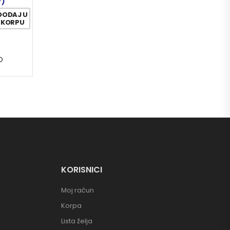
7)
DODAJ U
KORPU
O
KORISNICI
Moj račun
Korpa
Lista želja