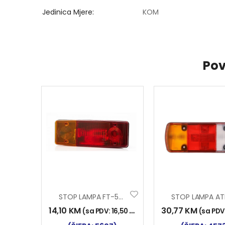
Jedinica Mjere
KOM
Pov
STOP LAMPA FT-549 LIJEVA
14,10
KM
30,77
KM
(sa PDV:
16,50
KM
)
(sa PDV