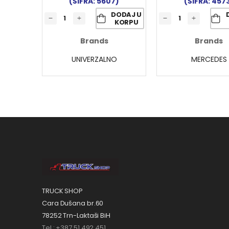
(ŠIFRA: 5607)
(ŠIFRA: 457
DODAJ U
KORPU
Brands
Brands
UNIVERZALNO
MERCEDES
TRUCK SHOP
Cara Dušana br.60
78252 Trn-Laktaši BiH
Tel.: +387 51 492 451