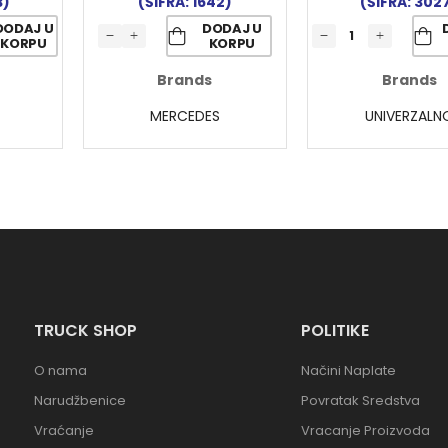
3)
(ŠIFRA: 1642)
(ŠIFRA: 302
DODAJ U
DODAJ U
KORPU
KORPU
Brands
Brands
MERCEDES
UNIVERZALN
TRUCK SHOP
POLITIKE
O nama
Načini Naplate
Narudžbenice
Povratak Sredstva
Vraćanje
Vracanje Proizvoda