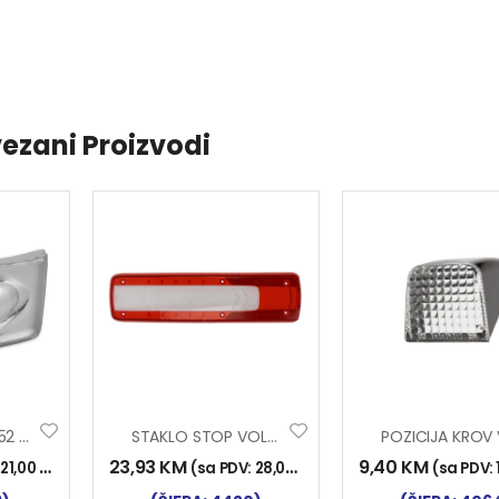
ezani Proizvodi
STOP LAMPA 0252 BIJELA
STAKLO STOP VOLVO FH IV
23,93
KM
9,40
KM
:
21,00
KM
)
(sa PDV:
28,00
KM
)
(sa PDV: