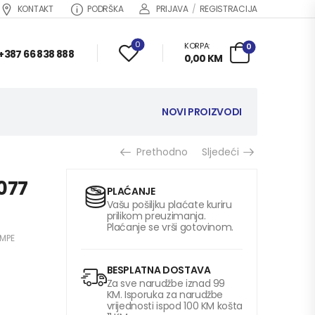
KONTAKT
PODRŠKA
PRIJAVA
/
REGISTRACIJA
0
KORPA:
0
+387 66 838 888
0,00
KM
NOVI PROIZVODI
Prethodno
Sljedeći
077
PLAĆANJE
Vašu pošiljku plaćate kuriru
prilikom preuzimanja.
Plaćanje se vrši gotovinom.
AMPE
BESPLATNA DOSTAVA
Za sve narudžbe iznad 99
KM. Isporuka za narudžbe
vrijednosti ispod 100 KM košta