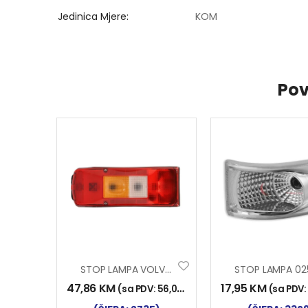
Jedinica Mjere
KOM
Pov
STOP LAMPA VOLVO 2006
47,86
KM
17,95
KM
(sa PDV:
56,00
KM
)
(sa PDV