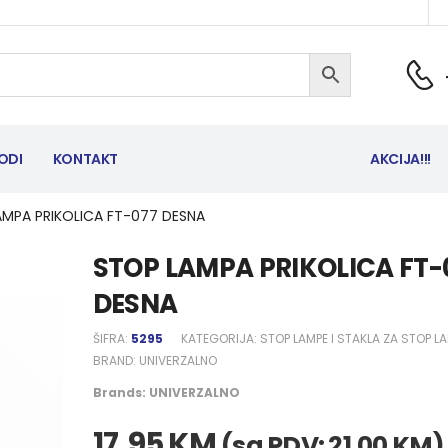
ODI
KONTAKT
AKCIJA!!!
AMPA PRIKOLICA FT-077 DESNA
STOP LAMPA PRIKOLICA FT-
DESNA
ŠIFRA:
5295
KATEGORIJA:
STOP LAMPE I STAKLA ZA STOP L
BRAND:
UNIVERZALNO
Brands:
UNIVERZALNO
17,95
KM
(sa PDV:
21,00
KM
)