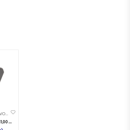
POZICIJA KROV VOLVO FH STAKLO
11,00
KM
)