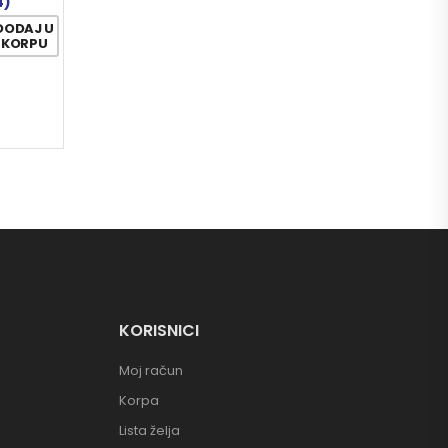
4)
DODAJ U
KORPU
KORISNICI
Moj račun
Korpa
Lista želja