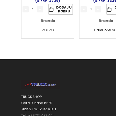
(ŠIFRA: 2735)
(ŠIFRA: 332
DODAJ U
KORPU
Brands
Brands
VOLVO
UNIVERZALN
TRUCK SHOP
Cara Dušana br.60
78252 Trn-Laktaši BiH
Tel.: +387 51 492 451