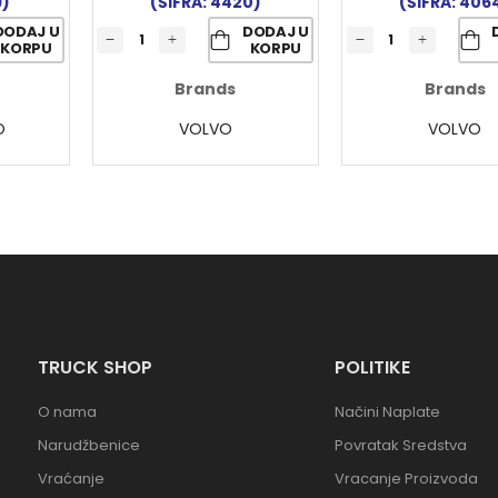
9)
(ŠIFRA: 4420)
(ŠIFRA: 406
DODAJ U
DODAJ U
KORPU
KORPU
Brands
Brands
O
VOLVO
VOLVO
TRUCK SHOP
POLITIKE
O nama
Načini Naplate
Narudžbenice
Povratak Sredstva
Vraćanje
Vracanje Proizvoda