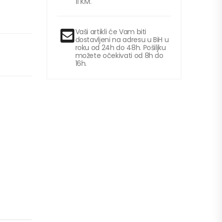
11 KM.
Vaši artikli će Vam biti
dostavljeni na adresu u BiH u
roku od 24h do 48h. Pošiljku
možete očekivati od 8h do
16h.