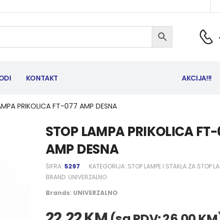
ODI
KONTAKT
AKCIJA!!!
AMPA PRIKOLICA FT-077 AMP DESNA
STOP LAMPA PRIKOLICA FT-
AMP DESNA
ŠIFRA:
5297
KATEGORIJA:
STOP LAMPE I STAKLA ZA STOP L
BRAND:
UNIVERZALNO
Brands:
UNIVERZALNO
22,22
KM
(sa PDV:
26,00
KM