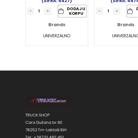
(ŠIFRA: 4427)
(ŠIFRA: 447
DODAJ U
KORPU
Brands
Brands
UNIVERZALNO
UNIVERZALN
TRUCK SHOP
Cara Dušana br.60
78252 Trn-Laktaši BiH
Tel.: +387 51 492 451