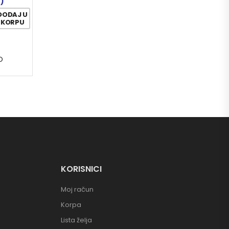
7)
DODAJ U
KORPU
O
KORISNICI
Moj račun
Korpa
Lista želja