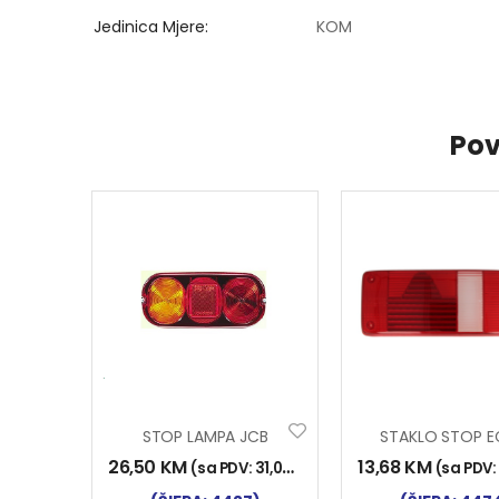
Jedinica Mjere
KOM
Pov
STOP LAMPA JCB
26,50
KM
13,68
KM
(sa PDV:
31,00
KM
)
(sa PDV