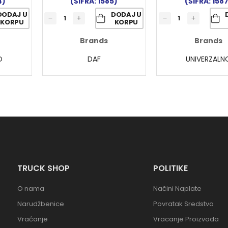
4)
(ŠIFRA: 1585)
(ŠIFRA: 158
DODAJ U
DODAJ U
KORPU
KORPU
Brands
Brands
O
DAF
UNIVERZALN
TRUCK SHOP
POLITIKE
O nama
Načini Naplate
Narudžbenice
Povratak Sredstva
Vraćanje
Vracanje Proizvoda