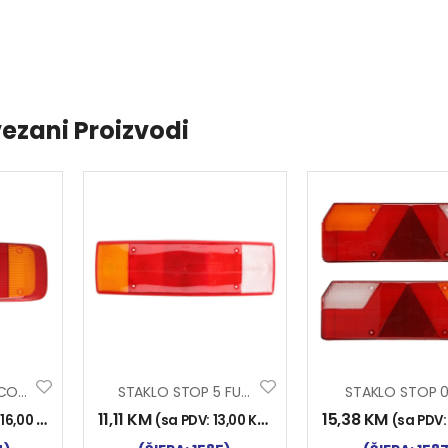
ezani Proizvodi
STAKLO STOP ECOSTAR I D
STAKLO STOP 5 FUNK DAF
STAKLO STOP 
11,11
KM
15,38
KM
:
16,00
KM
)
(sa PDV:
13,00
KM
)
(sa PDV