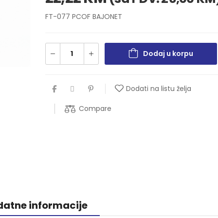
FT-077 PCOF BAJONET
Dodaj u korpu
Dodati na listu želja
Compare
atne informacije