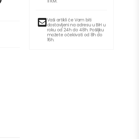
11 KM.
Vaši artikli će Vam biti
dostavljeni na adresu u BiH u
roku od 24h do 48h. Pošiljku
možete očekivati od 8h do
16h.