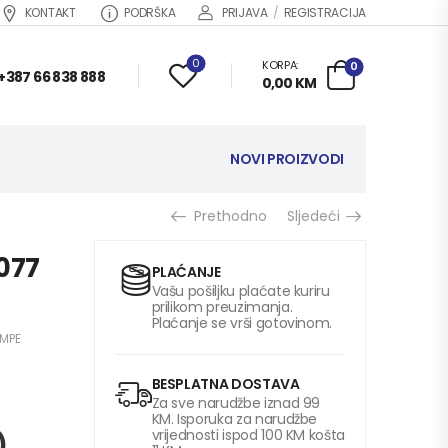
KONTAKT
PODRŠKA
PRIJAVA
/
REGISTRACIJA
0
KORPA:
0
+387 66 838 888
0,00
KM
NOVI PROIZVODI
Prethodno
Sljedeći
077
PLAĆANJE
Vašu pošiljku plaćate kuriru
prilikom preuzimanja.
Plaćanje se vrši gotovinom.
AMPE
BESPLATNA DOSTAVA
Za sve narudžbe iznad 99
KM. Isporuka za narudžbe
vrijednosti ispod 100 KM košta
)