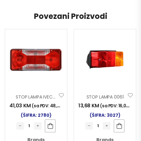
Povezani Proizvodi
STOP LAMPA IVECO DAILY
STOP LAMPA 0061
41,03
KM
13,68
KM
(sa PDV:
48,00
KM
)
(sa PDV:
16,00
KM
)
(ŠIFRA: 2780)
(ŠIFRA: 3027)
Brands
Brands