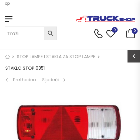
Shop
0
0
STOP LAMPE I STAKLA ZA STOP LAMPE
STAKLO STOP 0351
Prethodno
Sljedeći