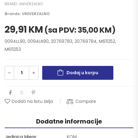
BRAND:
UNIVERZALNO
Brands:
UNIVERZALNO
29,91
KM
(sa PDV:
35,00
KM
)
0094LL90, 0094LR90, 20769783, 20769784, M611252,
M611253
Dodaj u korpu
Compare
Dodati na listu želja
Dodatne informacije
Jedinica Mjere
KOM