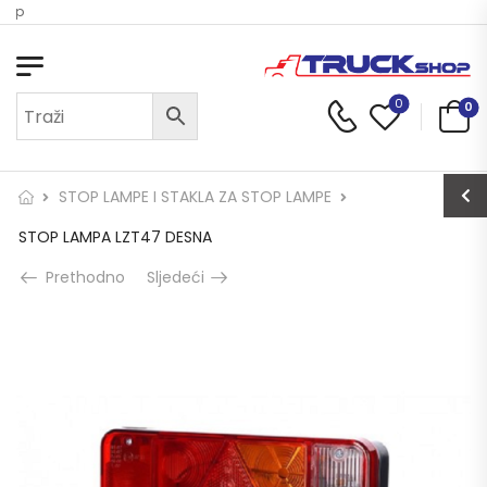
hop
0
0
STOP LAMPE I STAKLA ZA STOP LAMPE
STOP LAMPA LZT47 DESNA
Prethodno
Sljedeći