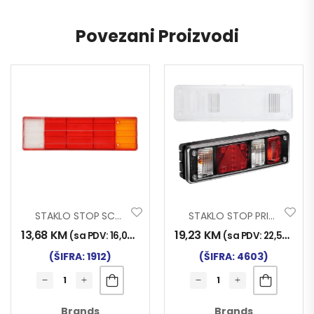
Povezani Proizvodi
STAKLO STOP SCHMITZ
STAKLO STOP PRIMESTAR
13,68
KM
19,23
KM
(sa PDV:
16,00
KM
)
(sa PDV:
22,50
KM
)
(ŠIFRA: 1912)
(ŠIFRA: 4603)
Brands
Brands