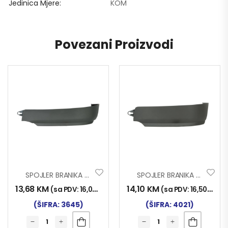
Jedinica Mjere
KOM
Povezani Proizvodi
SPOJLER BRANIKA MAN TGX TKZ. GOLUB LIJ.
SPOJLER BRANIKA MAN TGS TKZ. GOLUB LIJ
13,68
KM
14,10
KM
(sa PDV:
16,00
KM
)
(sa PDV:
16,50
KM
)
(ŠIFRA: 3645)
(ŠIFRA: 4021)