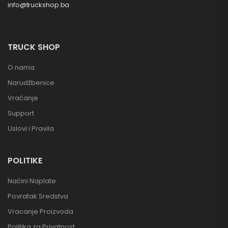
info@truckshop.ba
TRUCK SHOP
O nama
Narudžbenice
Vraćanje
Support
Uslovi i Pravila
POLITIKE
Načini Naplate
Povratak Sredstva
Vracanje Proizvoda
Politika za Privatnost