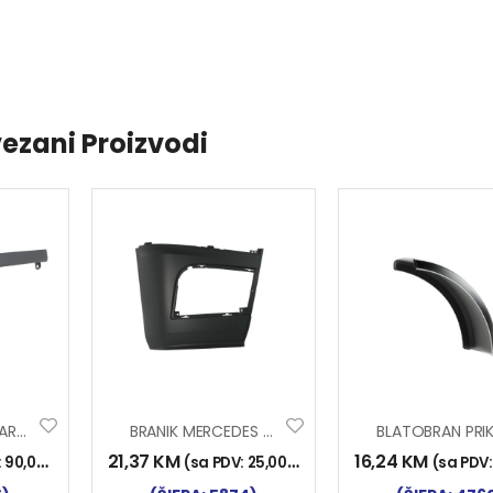
ezani Proizvodi
LAJSNA-OKVIR FARA MERCEDES ACTROS MP4 MP5 LIJEVA
BRANIK MERCEDES ACTROS MP4 MP5 DESNI 9608855025
21,37
KM
16,24
KM
:
90,00
KM
)
(sa PDV:
25,00
KM
)
(sa PDV