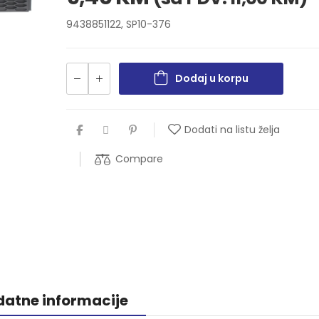
9438851122, SP10-376
Dodaj u korpu
Dodati na listu želja
Compare
atne informacije