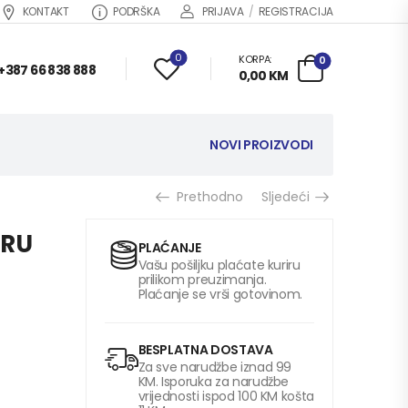
KONTAKT
PODRŠKA
PRIJAVA
/
REGISTRACIJA
0
KORPA:
0
+387 66 838 888
0,00
KM
NOVI PROIZVODI
Prethodno
Sljedeći
ERU
PLAĆANJE
Vašu pošiljku plaćate kuriru
prilikom preuzimanja.
Plaćanje se vrši gotovinom.
BESPLATNA DOSTAVA
Za sve narudžbe iznad 99
KM. Isporuka za narudžbe
vrijednosti ispod 100 KM košta