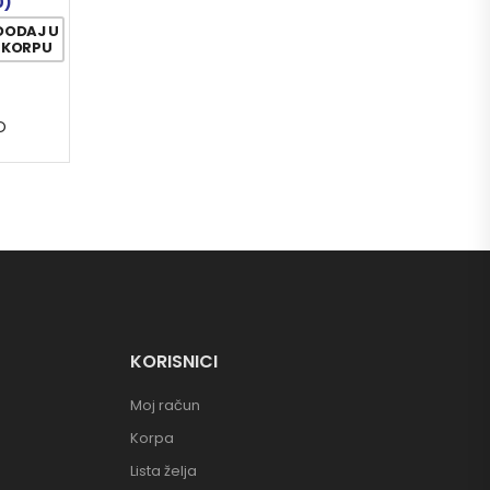
0)
DODAJ U
KORPU
O
KORISNICI
Moj račun
Korpa
Lista želja