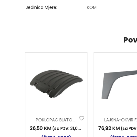
Jedinica Mjere
KOM
Pov
POKLOPAC BLATOBRANA SCANIA
26,50
KM
76,92
KM
(sa PDV:
31,00
KM
)
(sa PDV