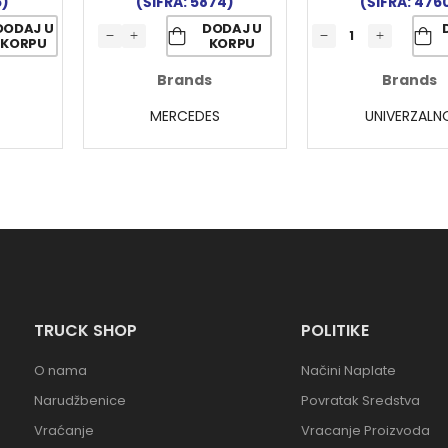
6)
(ŠIFRA: 5874)
(ŠIFRA: 476
DODAJ U
DODAJ U
KORPU
KORPU
Brands
Brands
MERCEDES
UNIVERZALN
TRUCK SHOP
POLITIKE
O nama
Načini Naplate
Narudžbenice
Povratak Sredstva
Vraćanje
Vracanje Proizvoda