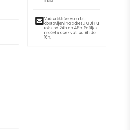
11 KM.
Vaši artikli će Vam biti
dostavljeni na adresu u BiH u
roku od 24h do 48h. Pošiljku
možete očekivati od 8h do
16h.