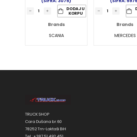
(ŠIFRA: 3075)
(ŠIFRA: 597
DODAJ U
KORPU
Brands
Brands
SCANIA
MERCEDES
TRUCK SHOP
Cara Dušana br.60
78252 Trn-Laktaši BiH
Tel.: +387 51 492 451