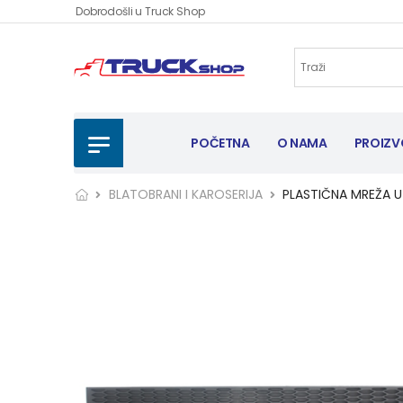
Dobrodošli u Truck Shop
POČETNA
O NAMA
PROIZV
BLATOBRANI I KAROSERIJA
PLASTIČNA MREŽA U