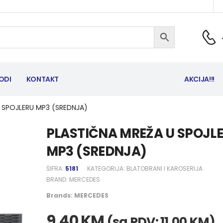
ODI
KONTAKT
AKCIJA!!!
 SPOJLERU MP3 (SREDNJA)
PLASTIČNA MREŽA U SPOJL
MP3 (SREDNJA)
ŠIFRA:
5181
KATEGORIJA:
BLATOBRANI I KAROSERIJA
BRAND:
MERCEDES
Brands:
MERCEDES
9,40
KM
(sa PDV:
11,00
KM
)