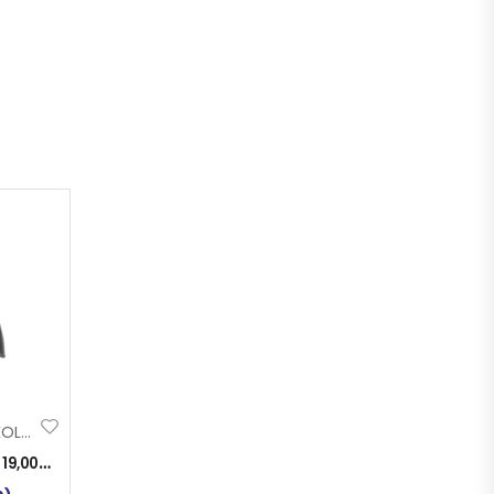
BLATOBRAN PRIKOLICA 1/2 450x900mm
:
19,00
KM
)