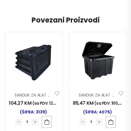
Povezani Proizvodi
SANDUK ZA ALAT 80L
SANDUK ZA ALAT 50s 50x45x45
104,27
KM
85,47
KM
(sa PDV:
122,00
KM
)
(sa PDV:
100,00
KM
(ŠIFRA: 3139)
(ŠIFRA: 4075)