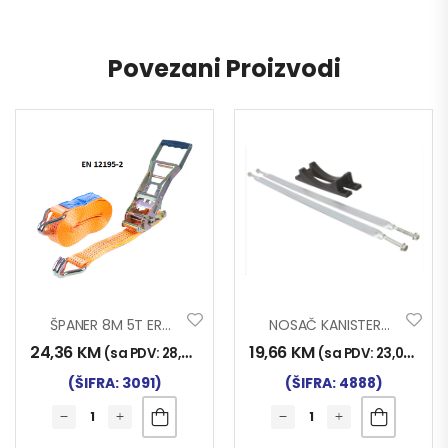
Povezani Proizvodi
ŠPANER 8M 5T ERGO
NOSAČ KANISTERA VEĆI
24,36
KM
19,66
KM
(sa PDV:
28,50
KM
)
(sa PDV:
23,00
KM
)
(ŠIFRA: 3091)
(ŠIFRA: 4888)