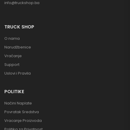
info@truckshop.ba
TRUCK SHOP
O nama
Narudžbenice
Vraćanje
Support
Uslovi i Pravila
POLITIKE
Načini Naplate
Povratak Sredstva
Vracanje Proizvoda
Politika za Privatnost