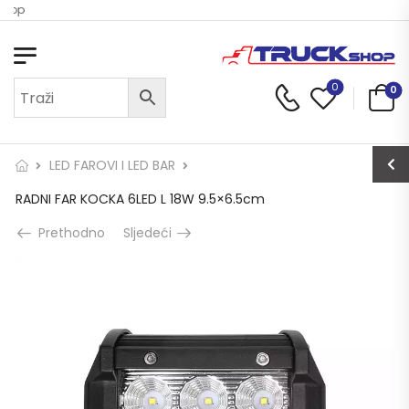
Shop
0
0
LED FAROVI I LED BAR
RADNI FAR KOCKA 6LED L 18W 9.5×6.5cm
Prethodno
Sljedeći