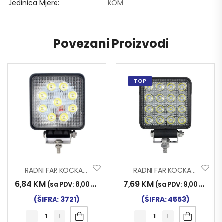
Jedinica Mjere
KOM
Povezani Proizvodi
TOP
RADNI FAR KOCKA 9LED 27W INWELLS
RADNI FAR KOCKA 16LED 48W
6,84
KM
7,69
KM
(sa PDV:
8,00
KM
)
(sa PDV:
9,00
KM
)
(ŠIFRA: 3721)
(ŠIFRA: 4553)