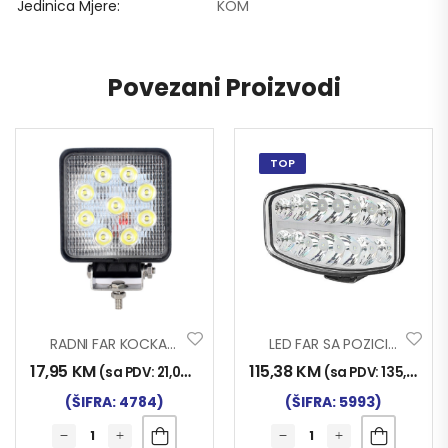
Jedinica Mjere
KOM
Povezani Proizvodi
TOP
RADNI FAR KOCKA 9LED 27W DS INWELLS
LED FAR SA POZICIJOM OVALNI 80W 12-24V SLIM
17,95
KM
115,38
KM
(sa PDV:
21,00
KM
)
(sa PDV:
135,00
KM
(ŠIFRA: 4784)
(ŠIFRA: 5993)