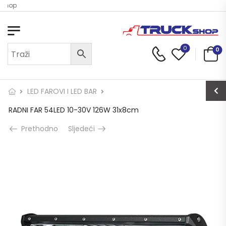
 Shop
0
0
LED FAROVI I LED BAR
RADNI FAR 54LED 10-30V 126W 31x8cm
Prethodno
Sljedeći