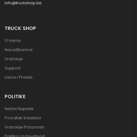
info@truckshop.ba
TRUCK SHOP
O nama
Narudžbenice
Vraćanje
Support
Uslovi i Pravila
POLITIKE
Načini Naplate
Povratak Sredstva
Vracanje Proizvoda
Politika za Privatnost