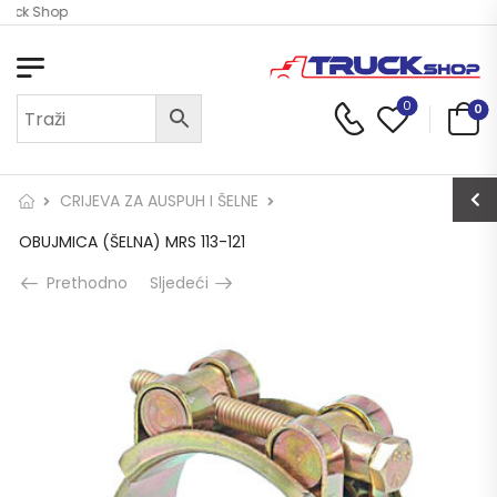
ruck Shop
0
0
CRIJEVA ZA AUSPUH I ŠELNE
OBUJMICA (ŠELNA) MRS 113-121
Prethodno
Sljedeći