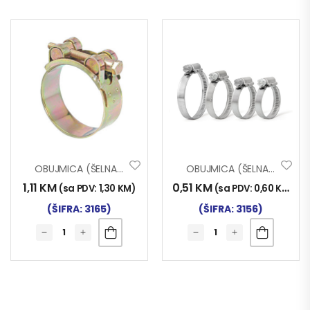
OBUJMICA (ŠELNA) MRS 26-28
OBUJMICA (ŠELNA) 40-60 W1
1,11
KM
0,51
KM
(sa PDV:
1,30
KM
)
(sa PDV:
0,60
KM
)
(ŠIFRA: 3165)
(ŠIFRA: 3156)