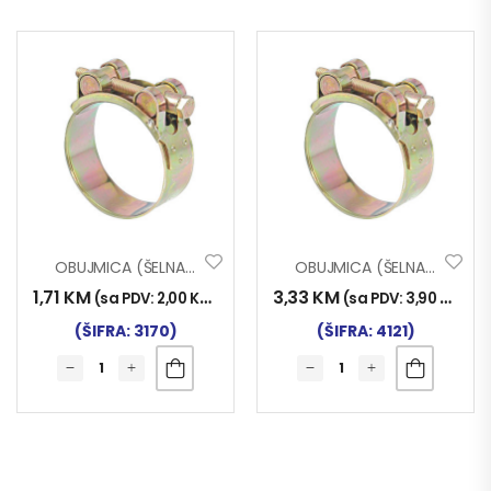
OBUJMICA (ŠELNA) MRS 44-47
OBUJMICA (ŠELNA) MRS 131-139
1,71
KM
3,33
KM
(sa PDV:
2,00
KM
)
(sa PDV:
3,90
KM
)
(ŠIFRA: 3170)
(ŠIFRA: 4121)