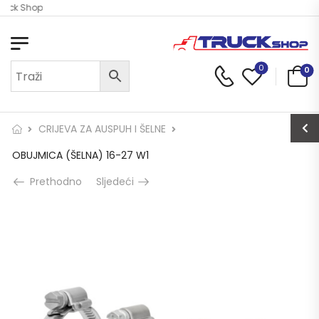
ruck Shop
0
0
CRIJEVA ZA AUSPUH I ŠELNE
OBUJMICA (ŠELNA) 16-27 W1
Prethodno
Sljedeći