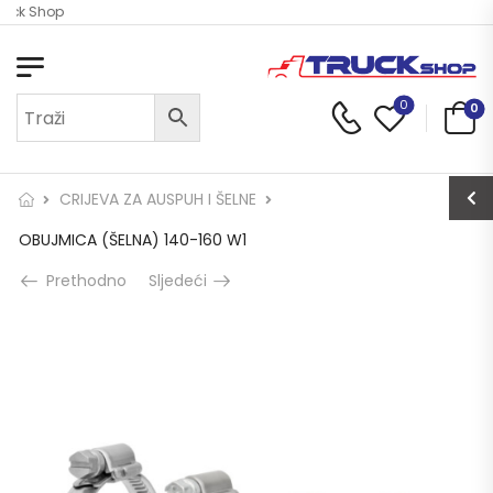
ruck Shop
0
0
CRIJEVA ZA AUSPUH I ŠELNE
OBUJMICA (ŠELNA) 140-160 W1
Prethodno
Sljedeći