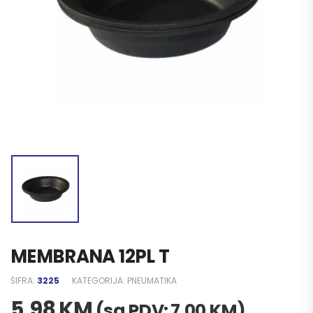
MEMBRANA 12PL T
ŠIFRA:
3225
KATEGORIJA:
PNEUMATIKA
5,98
KM
(sa PDV:
7,00
KM
)