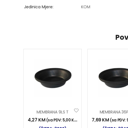
Jedinica Mjere
KOM
Pov
MEMBRANA 9LS T
MEMBRANA 36P
4,27
KM
7,69
KM
(sa PDV:
5,00
KM
)
(sa PDV: