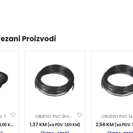
ezani Proizvodi
L T
CRIJEVO PVC 9mm T
1,37
KM
2,56
KM
9,00
KM
)
(sa PDV:
1,60
KM
)
(sa PDV: