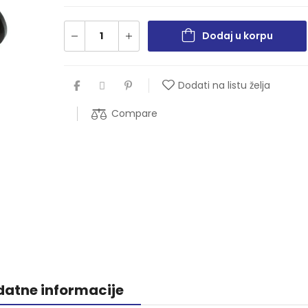
Dodaj u korpu
Dodati na listu želja
Compare
atne informacije