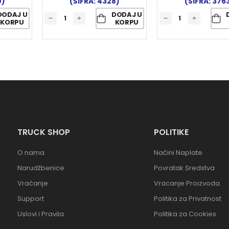
0)
(ŠIFRA: 4328)
(ŠIFRA: 376
DODAJ U
DODAJ U
KORPU
KORPU
TRUCK SHOP
POLITIKE
O nama
Načini Naplate
Narudžbenice
Povratak Sredstva
Vraćanje
Vracanje Proizvoda
Support
Politika za Privatnost
Uslovi i Pravila
Politika za Cookies