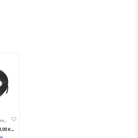
CRIJEVO PVC 14mm T
3,00
KM
)