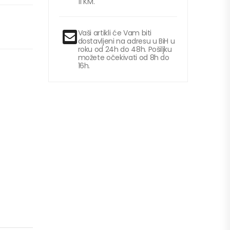
11 KM.
Vaši artikli će Vam biti
dostavljeni na adresu u BiH u
roku od 24h do 48h. Pošiljku
možete očekivati od 8h do
16h.