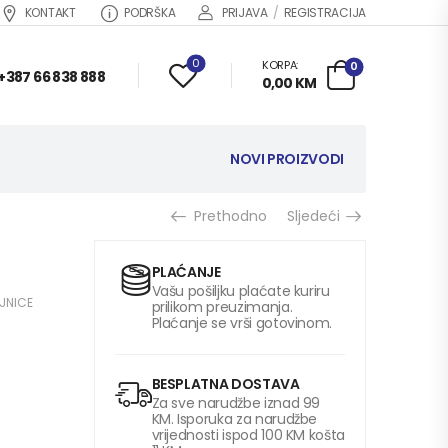
KONTAKT
PODRŠKA
PRIJAVA
/
REGISTRACIJA
0
KORPA:
0
+387 66 838 888
0,00
KM
NOVI PROIZVODI
Prethodno
Sljedeći
PLAĆANJE
Vašu pošiljku plaćate kuriru
JNICE
prilikom preuzimanja.
Plaćanje se vrši gotovinom.
BESPLATNA DOSTAVA
Za sve narudžbe iznad 99
KM. Isporuka za narudžbe
vrijednosti ispod 100 KM košta