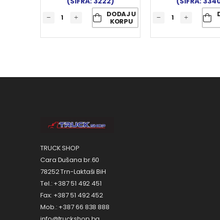
(ŠIFRA: 3222)
(ŠIFRA: 334
DODAJ U
KORPU
TRUCK SHOP
Cara Dušana br.60
78252 Trn-Laktaši BiH
Tel.: +387 51 492 451
Fax: +387 51 492 452
Mob.: +387 66 838 888
info@truckshop.ba