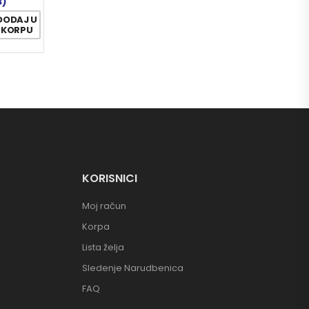
3)
DODAJ U
KORPU
KORISNICI
Moj račun
Korpa
Lista želja
Sledenje Narudbenica
FAQ