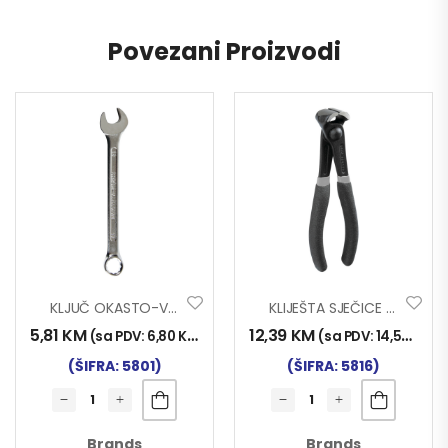
Povezani Proizvodi
KLJUČ OKASTO-VILJUŠKASTI 21 Mm
KLIJEŠTA SJEČICE ČEONE 150 Mm
5,81
KM
12,39
KM
(sa PDV:
6,80
KM
)
(sa PDV:
14,50
KM
)
(ŠIFRA: 5801)
(ŠIFRA: 5816)
Brands
Brands