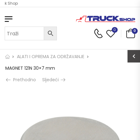
ruck Shop
0
0
ALATI I OPREMA ZA ODRŽAVANJE
MAGNET 121N 30×7 mm
Prethodno
Sljedeći