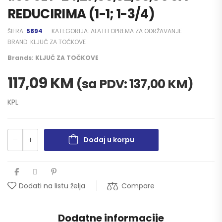
REDUCIRIMA (1-1; 1-3/4)
ŠIFRA:
5894
KATEGORIJA:
ALATI I OPREMA ZA ODRŽAVANJE
BRAND:
KLJUČ ZA TOČKOVE
Brands:
KLJUČ ZA TOČKOVE
117,09
KM
(sa PDV:
137,00
KM
)
KPL
Dodaj u korpu
Compare
Dodati na listu želja
Dodatne informacije