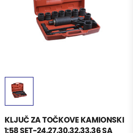
KLJUČ ZA TOČKOVE KAMIONSKI
1:58 SET-24,27,30,32,33,36 SA