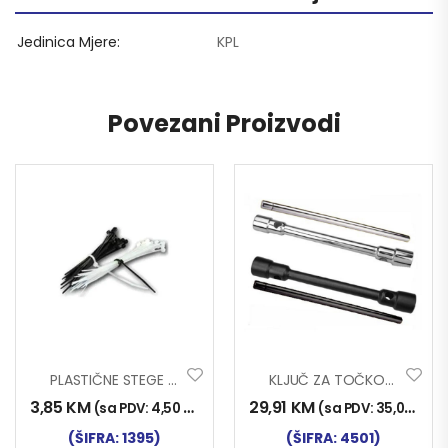
Jedinica Mjere
KPL
Povezani Proizvodi
PLASTIČNE STEGE 3.60X200mm 100/1
KLJUČ ZA TOČKOVE KAMIONSKI 30×32
3,85
KM
29,91
KM
(sa PDV:
4,50
KM
)
(sa PDV:
35,00
KM
)
(ŠIFRA: 1395)
(ŠIFRA: 4501)