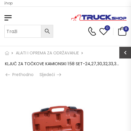
k Shop
0
0
ALATI I OPREMA ZA ODRŽAVANJE
KLJUČ ZA TOČKOVE KAMIONSKI 1:58 SET-24,27,30,32,33,36 SA REDUCIRIMA (1-1; 1-3/4)
Prethodno
Sljedeći