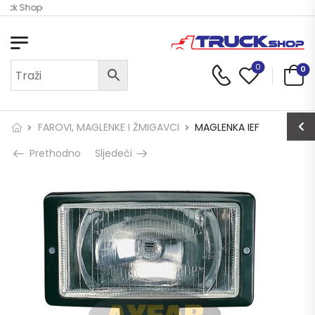
ruck Shop
0
0
FAROVI, MAGLENKE I ŽMIGAVCI
MAGLENKA IEF
Prethodno
Sljedeći