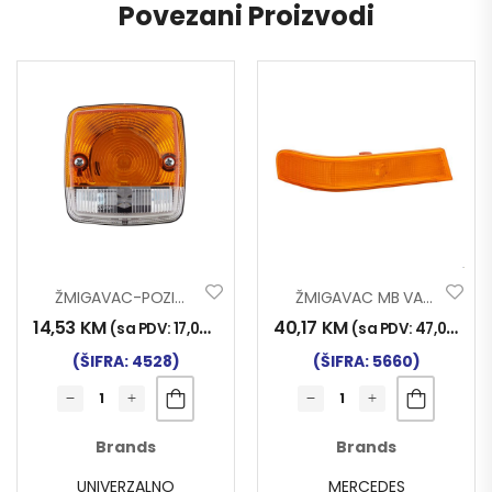
Povezani Proizvodi
ŽMIGAVAC-POZICIJA KV
ŽMIGAVAC MB VARIO LIJ.
14,53
KM
40,17
KM
(sa PDV:
17,00
KM
)
(sa PDV:
47,00
KM
)
(ŠIFRA: 4528)
(ŠIFRA: 5660)
Brands
Brands
UNIVERZALNO
MERCEDES