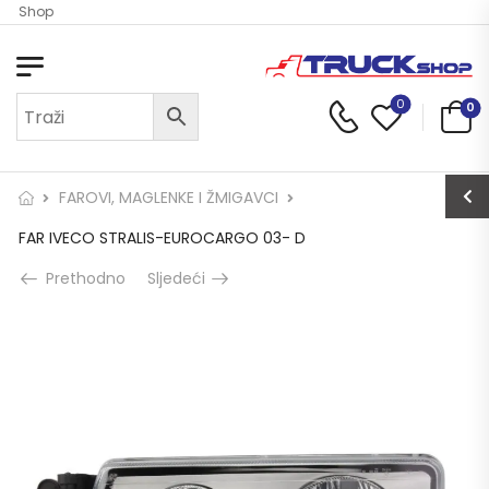
ck Shop
0
0
FAROVI, MAGLENKE I ŽMIGAVCI
FAR IVECO STRALIS-EUROCARGO 03- D
Prethodno
Sljedeći