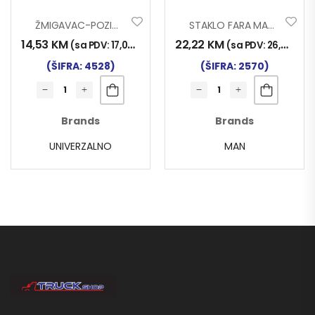
ŽMIGAVAC-POZICIJA KV
STAKLO FARA MAN TG-A LIJEVO
14,53
KM
22,22
KM
(sa PDV:
17,00
KM
)
(sa PDV:
26,00
KM
)
(ŠIFRA: 4528)
(ŠIFRA: 2570)
Brands
Brands
UNIVERZALNO
MAN