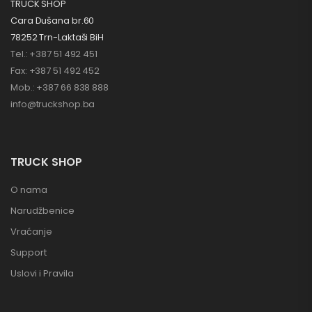
TRUCK SHOP
Cara Dušana br.60
78252 Trn-Laktaši BiH
Tel.: +387 51 492 451
Fax: +387 51 492 452
Mob.: +387 66 838 888
info@truckshop.ba
TRUCK SHOP
O nama
Narudžbenice
Vraćanje
Support
Uslovi i Pravila