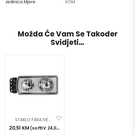
Jedinica Mjere
KOM
Možda Će Vam Se Također
Svidjeti…
STAKLO FARA IVECO STRALIS
20,51
KM
(sa PDV:
24,00
KM
)